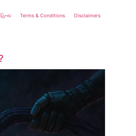
હિત્ય
Terms & Conditions
Disclaimers
?