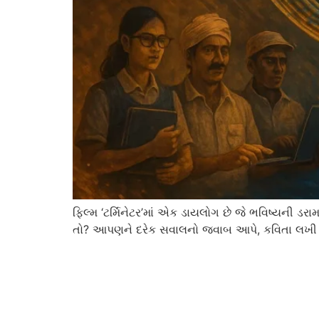
ફિલ્મ ‘ટર્મિનેટર’માં એક ડાયલોગ છે જે ભવિષ્યની
તો? આપણને દરેક સવાલનો જવાબ આપે, કવિતા લખી આપ