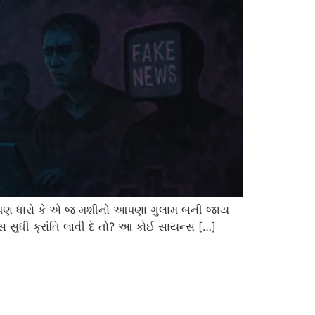
 છે. પણ ધારો કે એ જ મશીનો આપણા ગુલામ બની જાય
ુધી ક્રાંતિ લાવી દે તો? આ કોઈ સાયન્સ […]