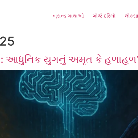
બ્રાન્ડ ગાથાઓ
મોજે દરિયો
લોકસા
025
સ: આધુનિક યુગનું અમૃત કે હળાહળ