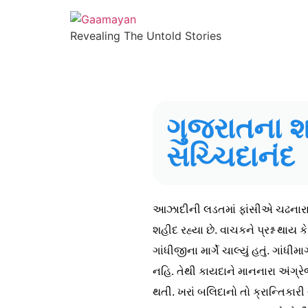
Revealing The Untold Stories
ગુજરાતના શહ
સચ્ચિદાનંદ
આઝાદીની લડતમાં ફાંસીએ ચઢનારા સ
શહીદ રહ્યા છે. વાચકને પ્રશ્ન થા
ગાંધીજીના માર્ગે ચાલ્યું હતું. ગાંધી
નહિ. તેથી કાયદાને માનનારા અંગ્ર
થતી. ખરાં બલિદાનો તો ક્રાન્તિકાર