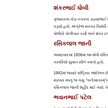
શંકરભાઈ ધોબી
ગુજરાતના ખેડા નગરના ડાહ્યાભાઈ ધ
પડ્યો હતો. અંગ્રેજ સરકાર વિરોધી
પોલીસે ગોળીબાર કર્યો અને શંકર ઢ
રસિકલાલ જાની
અમદાવાદમાં 1926માં જન્મેલો રસિક
તરવરિયો યુવાન સૌને ગમતો હતો.
1942માં જ્યારે રાષ્ટ્રિય આંદોલન છે
સરઘસ વધતું જ ગયું. “વન્દેમાતરમ્”
રસિકલાલ જાની શહીદ થઈ ગયો. તેના
ભવાનભાઈ પટેલ