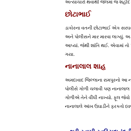
અત્યાચારો થવાથી જેલમાં જ શહીદ
છોટાભાઈ
ડાકોરના વતની છોટાભાઈ એક સરઘસનું 
અને પોલીસને માર મારવા લાગ્યું. 
આપ્યાં. જેથી શાંતિ થઈ. એવામાં 
ગયા.
નાનાલાલ શાહ
અમદાવાદ જિલ્લાના રામપુરનો આ ના
પોલીસે ગોળી ચલાવી પણ નાનાલાલ ચ
ગોળીએ તેને વીંધી નાખ્યો. ફૂલ જેવ
નાનાલાલે આંખ ઉઘાડીને ફરકતો ધ્વજ