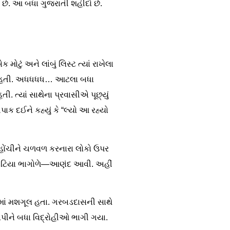
 છે. આ બધા ગુજરાતી શહીદો છે.
ટું અને લાંબું લિસ્ટ ત્યાં રાખેલા
 શોધતી હતી. અધધધધ… આટલા બધા
 ત્યાં સાથેના પ્રવાસીએ પૂછ્યું
તપાક દઈને કહ્યું કે “લ્યો આ રહ્યો
ર પહોંચીને ચળવળ કરનારા લોકો ઉપર
ા લોટિયા ભાગોળે—આણંદ આવી. અહીં
ાં મશગૂલ હતા. ગરબડદાસની સાથે
કાપીને બધા વિદ્રોહીઓ ભાગી ગયા.