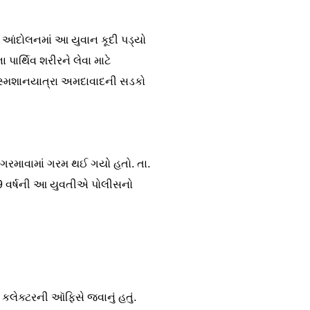
 આંદોલનમાં આ યુવાન કૂદી પડ્યો
 પાર્થિવ શરીરને લેવા માટે
ી સ્મશાનયાત્રા અમદાવાદની સડકો
ા ગરમાવામાં ગરમ થઈ ગયો હતો. તા.
9 વર્ષની આ યુવતીએ પોલીસનો
 કલેક્ટરની ઑફિસે જવાનું હતું.