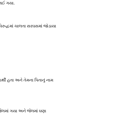
 થઈ ગયા.
રુદ્ધમાં ચાલતા સરઘસમાં જોડાયા
ી હતા અને તેમના પિતાનું નામ
જેલમાં ગયા અને જેલમાં ઘણા