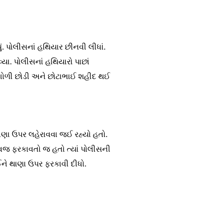
ં. પોલીસનાં હથિયાર છીનવી લીધાં.
યા. પોલીસનાં હથિયારો પાછાં
જ ગોળી છોડી અને છોટાભાઈ શહીદ થઈ
ાણા ઉપર લહેરાવવા જઈ રહ્યો હતો.
્વજ ફરકાવતો જ હતો ત્યાં પોલીસની
લઈને થાણા ઉપર ફરકાવી દીધો.