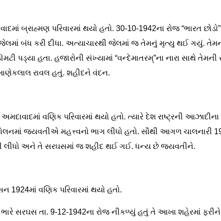
દમાં બ્રાહ્મણ પરિવારમાં થયો હતો. 30-10-1942ના રોજ “ભારત છોડો”
લમાં બંધ કરી દીધા. અત્યાચારથી જેલમાં જ તેમનું મૃત્યુ થઈ ગયું. તેમના
ટી પડ્યા હતા. હજારોની સંખ્યામાં “વન્દેમાતરમ્”ના નારા સાથે તેમન
 માણેકલાલ રાવલ હતું. શહીદને વંદન.
અમદાવાદમાં વણિક પરિવારમાં થયો હતો. ત્યારે દેશ રાષ્ટ્રની આઝાદીન
ંદોલનમાં જયવતીએ મહત્ત્વનો ભાગ લીધો હતો. સૌથી આગળ ચાલનારી 1
ી લીધો અને તે સરઘસમાં જ શહીદ થઈ ગઈ. ધન્ય છે જયવતીને.
ન 1924માં વણિક પરિવારમાં થયો હતો.
ભારે સરઘસ તા. 9-12-1942ના રોજ નીકળ્યું હતું તે આખા શહેરમાં ફરીને