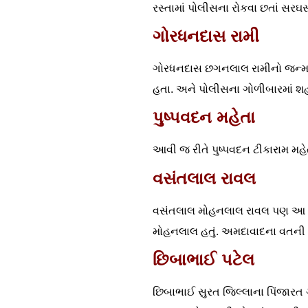
રસ્તામાં પોલીસના રોકવા છતાં સર
ગોરધનદાસ રામી
ગોરધનદાસ છગનલાલ રામીનો જન્મ અ
હતા. અને પોલીસના ગોળીબારમાં શ
પુષ્પવદન મહેતા
આવી જ રીતે પુષ્પવદન ટીકારામ 
વસંતલાલ રાવલ
વસંતલાલ મોહનલાલ રાવલ પણ આ જ સ
મોહનલાલ હતું. અમદાવાદના વતની 
છિબાભાઈ પટેલ
છિબાભાઈ સુરત જિલ્લાના પિંજારત ગ