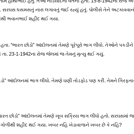
 નામ હાથીભાઈ હતું. તેઓ નડિયાદના વતની હતા. 15-8-1942ના રોજ અંગ્
 સરઘસ ધસમસતું નારા લગાવતું જઈ રહ્યું હતું. પોલીસે તેને અટકાવવાનો
ળીથી ભવાનભાઈ શહીદ થઈ ગયા.
. “ભારત છોડો” આંદોલનમાં તેમણે પૂરેપૂરો ભાગ લીધો. તેઓને પકડીને જ
ા. 23-1-1942ના રોજ જેલમાં જ તેમનું મૃત્યુ થઈ ગયું.
” આંદોલનમાં ભાગ લીધો. તેમણે ઘણી તોડફોડ પણ કરી. તેમને ગિરફતાર 
ારત છોડો” આંદોલનમાં તેમણે ખૂબ સક્રિય ભાગ લીધો હતો. સરઘસમાં જ્યા
ની ગોળીથી શહીદ થઈ ગયા. ખબર નહિ ખેડાવાળાને ખબર છે કે નહિ?