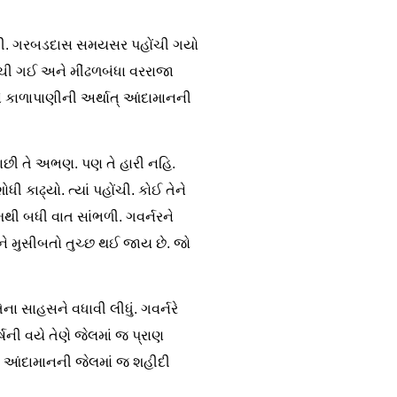
ી હતી. ગરબડદાસ સમયસર પહોંચી ગયો
ંચી ગઈ અને મીંઢળબંધા વરરાજા
ે કાળાપાણીની અર્થાત્ આંદામાનની
 પાછી તે અભણ. પણ તે હારી નહિ.
ી કાઢ્યો. ત્યાં પહોંચી. કોઈ તેને
યમથી બધી વાત સાંભળી. ગવર્નરને
ે મુસીબતો તુચ્છ થઈ જાય છે. જો
ા સાહસને વધાવી લીધું. ગવર્નરે
ની વયે તેણે જેલમાં જ પ્રાણ
ણે આંદામાનની જેલમાં જ શહીદી