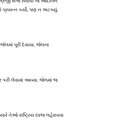
રેજી સત્તા વિરોધી જે આંદોલન
 પ્રયત્ન કર્યો, પણ ન અટક્યું.
ેલમાં પૂરી દેવાયા. જેલના
કરી લેવામાં આવ્યા. જેલમાં જ
રે તેઓ રાષ્ટ્રિય ધ્વજ લહેરાવવા