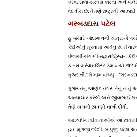
કરવા સભા-સરઘસ કાઢતા અને પોલીસની
વંદનીય છે. તેમણે રાષ્ટ્રની આઝાદી
ગરબડદાસ પટેલ
હું જ્યારે આંદામાનની યાત્રાએ ગયો 
કેદીઓનું મૂકવામાં આવેલું છે. મેં
પંજાબી-બંગાળી-મહારાષ્ટ્રિયન કેદ
કે તમે વારંવાર લિસ્ટ કેમ વાંચો છો?
ગુજરાતી.” મેં નામ વાંચ્યું—“ગર
ગુજરાતનું આણંદ નગર. તેનું નાનું 
અત્યાચાર કરેલો અને જીવાભાઈ ઠાક
તેણે કાયમી છાવણી નાખી દીધી.
આઝાદીના દીવાનાઓએ આ છાવણી ઉપર
હતા મૂળજી જોશી, બાપુજી પટેલ અને 