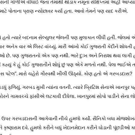
 ગોળીએ વીંધાઈ જતા તેમાંથી થોડાક નમૂના સંક્ષિપ્તમાં અહીં આપ્યા
 માટે પોતાના પ્રાણ ન્યોછાવર કર્યા હતા. આવો તેમને પણ યાદ કરીએ.
હતો ત્યારે બદનામ સેલ્યુલર જેલની પણ મુલાકાત લીધી હતી. જેલમાં એક મો
 વારંવાર અનેક વાર એ લિસ્ટ વાંચ્યું. મારી આંખો કોઈ ગુજરાતી કેદીને
ીઓ છે. પણ ગુજરાતનો એક પણ નથી. ભારે દુ:ખ અને નિરાશા થવા લાગી હતી.
 મેં કહ્યું કે હું કોઈ ગુજરાતીને શોધું છું પણ એકે મળતો નથી. પેલા ભાઈએ 
બડદાસ પટેલ”. મારો ચહેરો ગૌરવથી ખીલી ઊઠ્યો. કોણ હતો એ ગરબડદાસ?
અડધું ફળિયું. ગરબડ મુખી ત્યાંના વતની. ત્યારે બ્રિટિશ સેનાએ ખાનપુ
ોરને ગામવચ્ચે ફાંસીએ લટકાવી દીધેલા. ખાનપુરમાં સોપો પાડીને સેન
 ગરબડદાસની આગેવાની નીચે હુમલો કર્યો. સૈનિકો બધા મોજશોખમ
કૃષ્ણારામ દવે. હુમલો કરીને બધું ખેદાનમેદાન કરીને ઘોડાની પૂંછડીઓ 