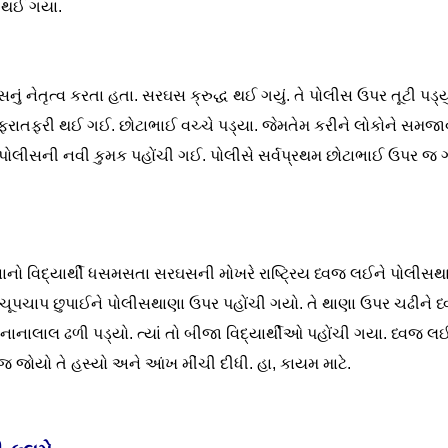
 થઈ ગયા.
નેતૃત્વ કરતા હતા. સરઘસ ક્રુદ્ધ થઈ ગયું. તે પોલીસ ઉપર તૂટી પડ્યુ
અફરાતફરી થઈ ગઈ. છોટાભાઈ વચ્ચે પડ્યા. જેમતેમ કરીને લોકોને સમજાવ્
તો પોલીસની નવી કુમક પહોંચી ગઈ. પોલીસે સર્વપ્રથમ છોટાભાઈ ઉપર 
નો વિદ્યાર્થી ધસમસતા સરઘસની મોખરે રાષ્ટ્રિય ધ્વજ લઈને પોલીસથ
ૂપચાપ છુપાઈને પોલીસથાણા ઉપર પહોંચી ગયો. તે થાણા ઉપર ચઢીને ધ
ો નાનાલાલ ઢળી પડ્યો. ત્યાં તો બીજા વિદ્યાર્થીઓ પહોંચી ગયા. ધ્વજ 
 જોયો તે હસ્યો અને આંખ મીંચી દીધી. હા, કાયમ માટે.