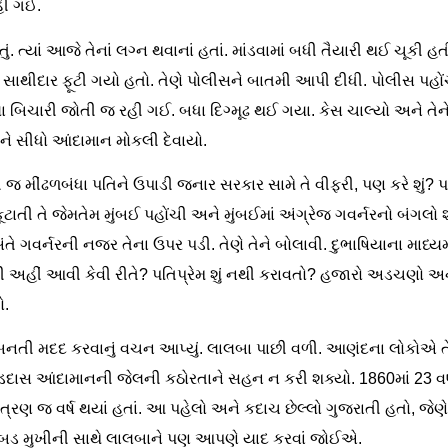
હી ગઈ.
 ત્યાં આજે તેનાં લગ્ન થવાનાં હતાં. માંડવામાં બધી તૈયારી થઈ ચૂક
ર સાથીદાર ફૂટી ગયો હતો. તેણે પોલીસને બાતમી આપી દીધી. પોલીસ પહો
બિચારી જોતી જ રહી ગઈ. બધા દિગ્મૂઢ થઈ ગયા. કેસ ચાલ્યો અને તેન
ેને સીધો આંદામાન મોકલી દેવાયો.
થી જ મીંઢળબંધા પતિને ઉપાડી જનાર સરકાર સામે તે વીફરી, પણ કરે શું?
ાતી તે જેમતેમ મુંબઈ પહોંચી અને મુંબઈમાં અંગ્રેજ ગવર્નરનો બંગલો શોધ
ંતે ગવર્નરની નજર તેના ઉપર પડી. તેણે તેને બોલાવી. દુભાષિયાના માધ્
 અહીં આવી કેવી રીતે? પતિપ્રેમ શું નથી કરાવતો? હજારો અડચણો અન
ો.
 બનતી મદદ કરવાનું વચન આપ્યું. લાલબા પાછી વળી. આણંદના લોકોએ તેન
દાસ આંદામાનની જેલની કઠોરતાને સહન ન કરી શક્યો. 1860માં 23 વર્ષ
ત્રણ જ વર્ષ થયાં હતાં. આ પહેલો અને કદાચ છેલ્લો ગુજરાતી હતો, જે
 ગરબડ મુખીની સાથે લાલબાને પણ આપણે યાદ કરવાં જોઈએ.