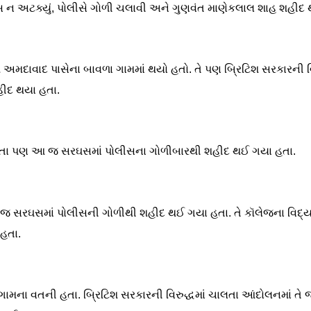
ઘસ ન અટક્યું, પોલીસે ગોળી ચલાવી અને ગુણવંત માણેકલાલ શાહ શહીદ
મદાવાદ પાસેના બાવળા ગામમાં થયો હતો. તે પણ બ્રિટિશ સરકારની વિ
હીદ થયા હતા.
મહેતા પણ આ જ સરઘસમાં પોલીસના ગોળીબારથી શહીદ થઈ ગયા હતા.
રઘસમાં પોલીસની ગોળીથી શહીદ થઈ ગયા હતા. તે કૉલેજના વિદ્યાર્થ
હતા.
ામના વતની હતા. બ્રિટિશ સરકારની વિરુદ્ધમાં ચાલતા આંદોલનમાં તે 