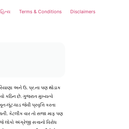
હિત્ય
Terms & Conditions
Disclaimers
રિયાણા અને ઉ. પ્ર.ના પણ થોડાક
 કઠિન છે. ગુજરાત મુખ્યત્વે
ૂન-લૂંટ-ધાડ જેવી પ્રવૃત્તિ કરતા
ા થતી. કેટલીક વાર તો સજા માફ પણ
ે લોકો અંગ્રેજી સત્તાનો વિરોધ