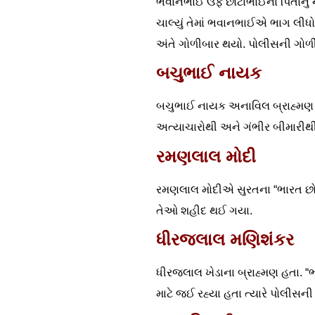
ભવાનભાઈ ઉર્ફે છોટાભાઈના પિતાનું
ચાલ્યું તેમાં ભવાનભાઈએ ભાગ લીધો.
અંતે ગોળીબાર થયો. પોલીસની ગો
બચુભાઈ નાયક
બચુભાઈ નાયક અનાવિલ બ્રાહ્મણ હતા
અત્યાચારોથી અને ગંભીર બીમારીથી ત
રમણલાલ મોદી
રમણલાલ મોદીએ સુરતના “ભારત છોડો
તેઓ શહીદ થઈ ગયા.
ધીરજલાલ મણિશંકર
ધીરજલાલ ખેડાના બ્રાહ્મણ હતા. “ભ
માટે જઈ રહ્યા હતા ત્યારે પોલીસ