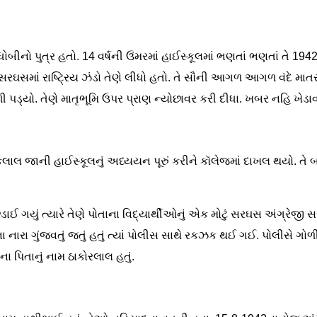
ોબીનો પુત્ર હતો. 14 વર્ષની ઉંમરમાં હાઈસ્કૂલમાં ભણતાં ભણતાં તે 1
 સરઘસમાં રાષ્ટ્રિય ઝંડો તેણે લીધો હતો. તે સૌની આગળ આગળ વંદે માત
ળી પડ્યો. તેણે માતૃભૂમિ ઉપર પ્રાણ ન્યોછાવર કરી દીધા. ખબર નહિ ખેડ
લાલ જાની હાઈસ્કૂલનું અધ્યયન પૂરું કરીને કૉલેજમાં દાખલ થયો. તે બ
ડાઈ ગયું ત્યારે તેણે પોતાના વિદ્યાર્થીઓનું એક મોટું સરઘસ અંગ્રેજી સર
ના નારા ગુંજવતું જતું હતું ત્યાં પોલીસ સાથે રકઝક થઈ ગઈ. પોલીસે ગો
 પિતાનું નામ ઠાકોરલાલ હતું.