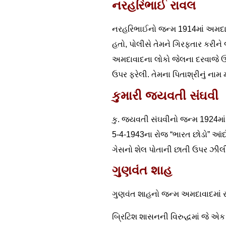
નરહરિભાઈ રાવલ
નરહરિભાઈનો જન્મ 1914માં અમદાવા
હતો, પોલીસે તેમને ગિરફતાર કરીને જે
અમદાવાદના લોકો જેલના દરવાજે ઊમ
ઉપર ફરેલી. તેમના પિતાશ્રીનું નામ
કુમારી જયવતી સંઘવી
કુ. જયવતી સંઘવીનો જન્મ 1924માં 
5-4-1943ના રોજ “ભારત છોડો” આ
ગેસનો શેલ પોતાની છાતી ઉપર ઝીલ
ગુણવંત શાહ
ગુણવંત શાહનો જન્મ અમદાવાદમાં સ
બ્રિટિશ શાસનની વિરુદ્ધમાં જે એક 