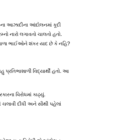
942ના આઝાદીના આંદોલનમાં કૂદી
રમ્નો નારો લગાવતો ચાલતો હતો.
ાવાળા ભાઈઓને શંકર યાદ છે કે નહિ?
હુ પ્રતિભાશાળી વિદ્યાર્થી હતો. આ
કારના વિરોધમાં કાઢ્યું.
ળી ચલાવી દીધી અને સૌથી પહેલાં