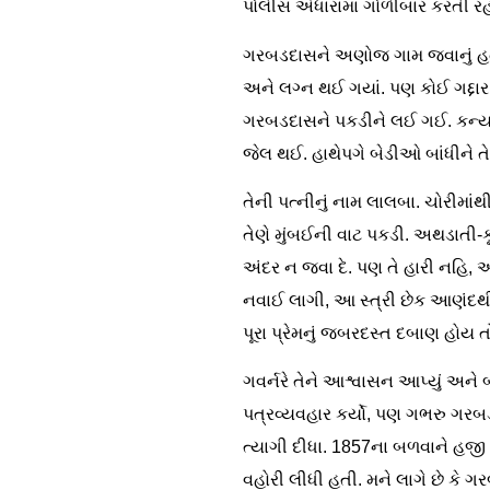
પોલીસ અંધારામાં ગોળીબાર કરતી ર
ગરબડદાસને અણોજ ગામ જવાનું હતું.
અને લગ્ન થઈ ગયાં. પણ કોઈ ગદ્દા
ગરબડદાસને પકડીને લઈ ગઈ. કન્યા 
જેલ થઈ. હાથેપગે બેડીઓ બાંધીને ત
તેની પત્નીનું નામ લાલબા. ચોરીમાં
તેણે મુંબઈની વાટ પકડી. અથડાતી-કૂટ
અંદર ન જવા દે. પણ તે હારી નહિ, અ
નવાઈ લાગી, આ સ્ત્રી છેક આણંદથી
પૂરા પ્રેમનું જબરદસ્ત દબાણ હોય ત
ગવર્નરે તેને આશ્વાસન આપ્યું અને
પત્રવ્યવહાર કર્યો, પણ ગભરુ ગરબડ
ત્યાગી દીધા. 1857ના બળવાને હજી 
વહોરી લીધી હતી. મને લાગે છે કે