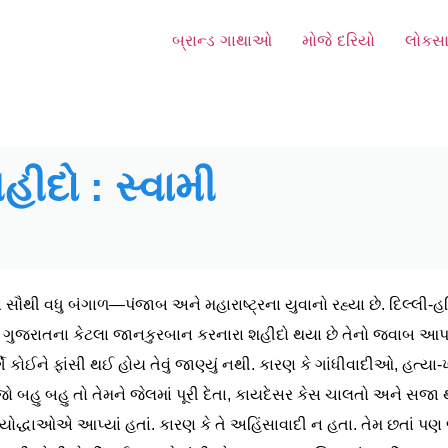
બ્રાન્ડ ગાથાઓ
મોજે દરિયો
લોકસા
ીદો : સ્વામી
ૌથી વધુ બંગાળ—પંજાબ અને મહારાષ્ટ્રના યુવાનો રહ્યા છે. દિલ્લી-હ
ય કે ગુજરાતના કેટલા જાનકુરબાન કરનારા શહીદો થયા છે તેનો જવાબ આપવો
માર્ગે કોઈને ફાંસી થઈ હોય તેવું જાણ્યું નથી. કારણ કે ગાંધીવાદીઓ, હત્યા-ખ
ેજો બહુ બહુ તો તેમને જેલમાં પૂરી દેતા, કાયદેસર કેસ ચાલતો અને સજ
ી યોદ્ધાઓએ આપ્યાં હતાં. કારણ કે તે અહિંસાવાદી ન હતા. તેમ છતાં પણ જ