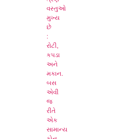
વસ્તુઓ
મુખ્ય
છે
:
રોટી,
કપડા
અને
મકાન.
બસ
એવી
જ
રીતે
એક
સામાન્ય
ફોન