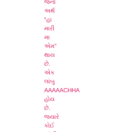
જેનો
અર્થ
“હા
મારી
મા
એમ”
થાય
છે.
એક
લાંબુ
AAAAACHHA
હોય
છે.
જ્યારે
કોઈ