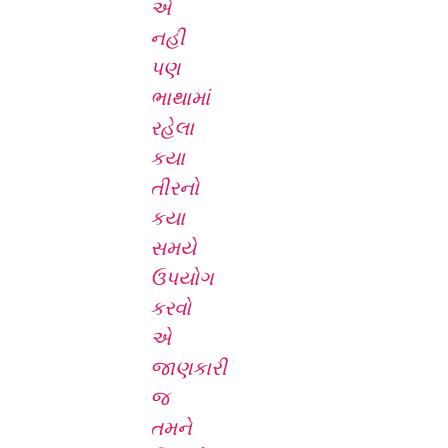
એ
નહી
પણ
ભાથામાં
રહેલા
કયા
તીરનો
કયા
સમયે
ઉપયોગ
કરવો
એ
જાણકારી
જ
તમને