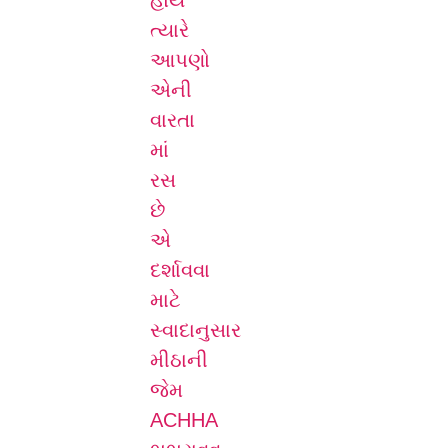
હોય
ત્યારે
આપણો
એની
વારતા
માં
રસ
છે
એ
દર્શાવવા
માટે
સ્વાદાનુસાર
મીઠાની
જેમ
ACHHA