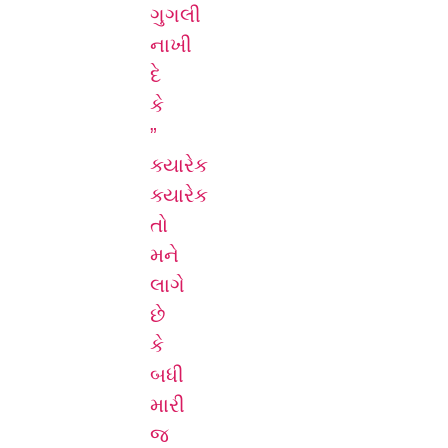
ગુગલી
નાખી
દે
કે
”
ક્યારેક
ક્યારેક
તો
મને
લાગે
છે
કે
બધી
મારી
જ