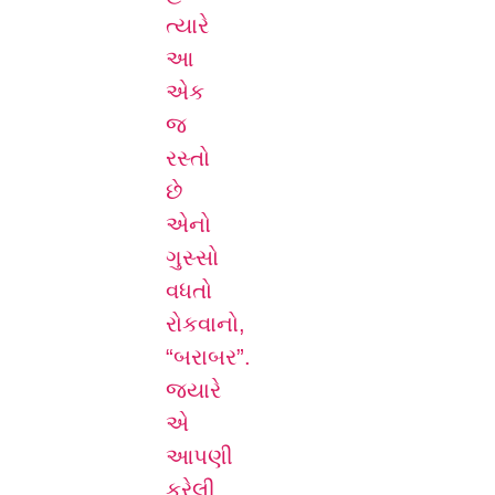
ત્યારે
આ
એક
જ
રસ્તો
છે
એનો
ગુસ્સો
વધતો
રોકવાનો,
“બરાબર”.
જ્યારે
એ
આપણી
કરેલી