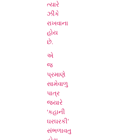
ત્યારે
ઝીંકે
રાખવાના
હોય
છે.
એ
જ
પ્રમાણે
સામેવાળુ
પાત્ર
જ્યારે
‘કહાની
ઘરઘરકી’
સંભળાવતુ