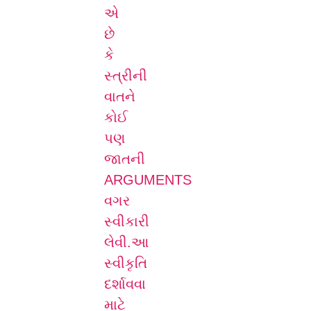
એ
છે
કે
સ્ત્રીની
વાતને
કોઈ
પણ
જાતની
ARGUMENTS
વગર
સ્વીકારી
લેવી.આ
સ્વીકૃતિ
દર્શાવવા
માટે