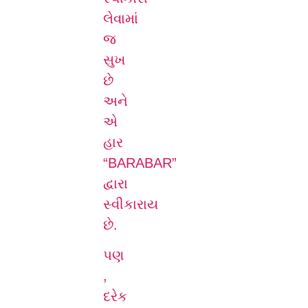
લેવામાં
જ
સુખ
છે
અને
એ
હાર
“BARABAR”
દ્વારા
સ્વીકારાય
છે.
પણ
,
દરેક