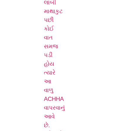
લાંબી
માથાકુટ
પછી
કોઈ
વાત
સમજ
પડી
હોય
ત્યારે
આ
વાળુ
ACHHA
વાપરવાનું
આવે
છે.