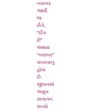
બરાબર
આવી
જ
રીતે,
“ઠીક
છે”
અથવા
“બરાબર”
વાપરવાનુ
હોય
છે.
જીવનમાં
અમુક
સનાતન
સત્યો