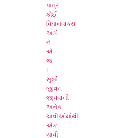
પાત્ર
કોઈ
વિધાનવાક્ય
આપે
ને..
એ
જ
!
સુખી
જીવન
જીવવાની
અનેક
ચાવીઓમાંથી
એક
ચાવી