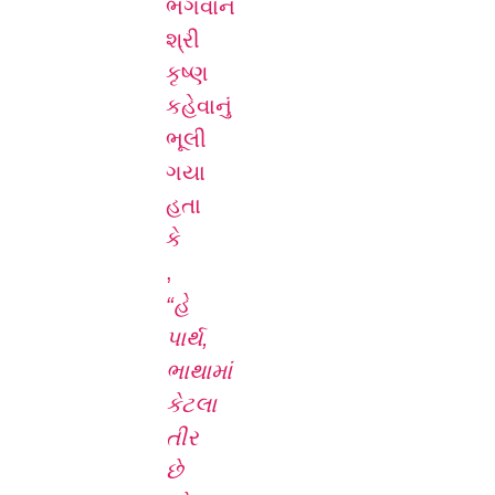
ભગવાન
શ્રી
કૃષ્ણ
કહેવાનું
ભૂલી
ગયા
હતા
કે
,
“હે
પાર્થ,
ભાથામાં
કેટલા
તીર
છે