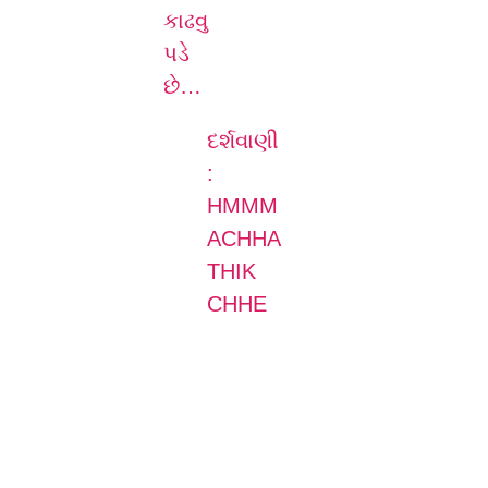
કાઢવુ
પડે
છે…
દર્શવાણી
:
HMMM
ACHHA
THIK
CHHE