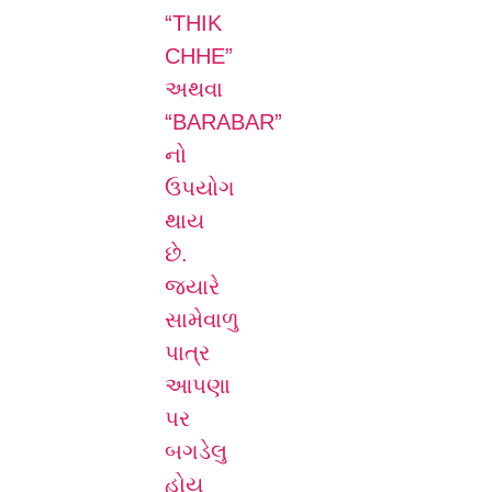
“THIK
CHHE”
અથવા
“BARABAR”
નો
ઉપયોગ
થાય
છે.
જ્યારે
સામેવાળુ
પાત્ર
આપણા
પર
બગડેલુ
હોય