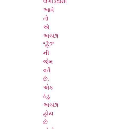
લગાડવામાં
આવે
તો
એ
અચ્છા
“હૈં?”
ની
જેમ
વર્તે
છે.
એક
ઠંડુ
અચ્છા
હોય
છે