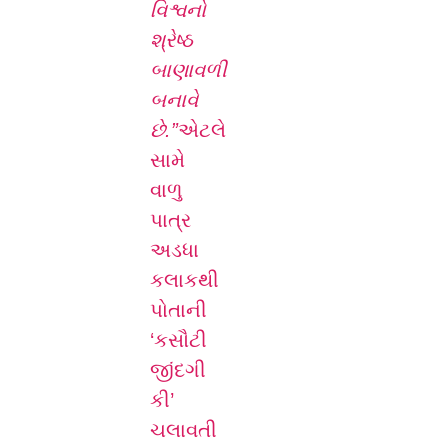
વિશ્વનો
શ્રેષ્ઠ
બાણાવળી
બનાવે
છે.”
એટલે
સામે
વાળુ
પાત્ર
અડધા
કલાકથી
પોતાની
‘કસૌટી
જીંદગી
કી’
ચલાવતી