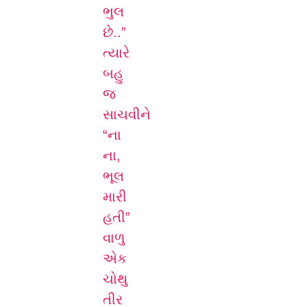
ભુલ
છે..”
ત્યારે
બહુ
જ
સાચવીને
“ના
ના,
ભૂલ
મારી
હતી”
વાળુ
એક
ચોથુ
તીર