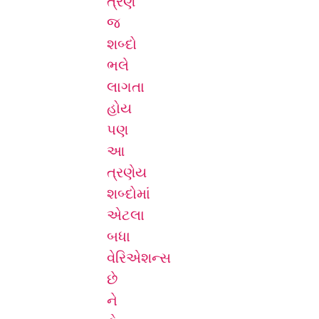
ત્રણ
જ
શબ્દો
ભલે
લાગતા
હોય
પણ
આ
ત્રણેય
શબ્દોમાં
એટલા
બધા
વેરિએશન્સ
છે
ને