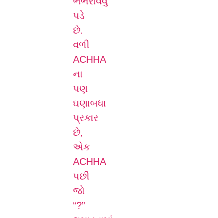
ભભરાવવુ
પડે
છે.
વળી
ACHHA
ના
પણ
ઘણાબધા
પ્રકાર
છે,
એક
ACHHA
પછી
જો
“?”