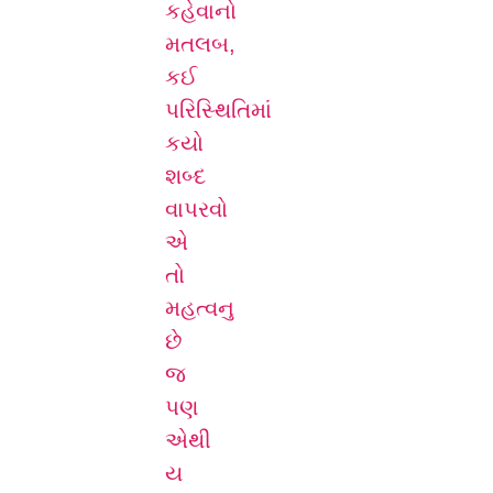
કહેવાનો
મતલબ,
કઈ
પરિસ્થિતિમાં
કયો
શબ્દ
વાપરવો
એ
તો
મહત્વનુ
છે
જ
પણ
એથી
ય