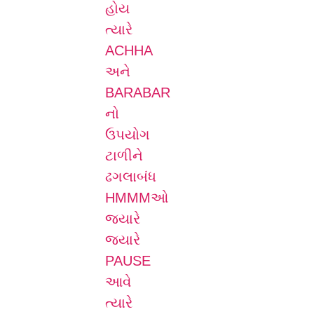
હોય
ત્યારે
ACHHA
અને
BARABAR
નો
ઉપયોગ
ટાળીને
ઢગલાબંધ
HMMMઓ
જ્યારે
જ્યારે
PAUSE
આવે
ત્યારે