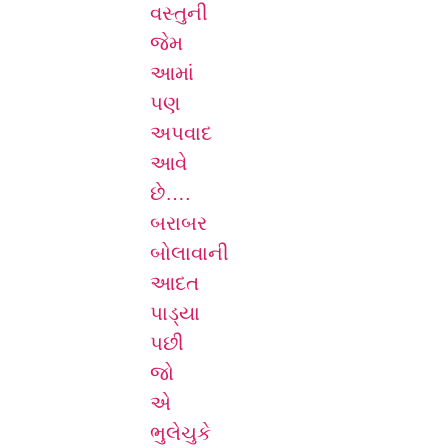
વસ્તુની
જેમ
આમાં
પણ
અપવાદ
આવે
છે….
બરાબર
બોલાવાની
આદત
પાડ્યા
પછી
જો
એ
ભુલેચુકે