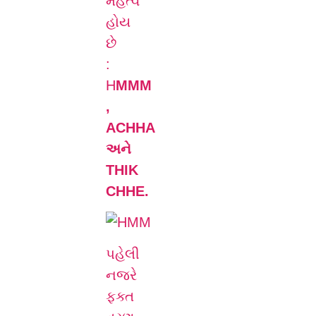
મહત્વ
હોય
છે
:
H
MMM
,
ACHHA
અને
THIK
CHHE.
પહેલી
નજરે
ફક્ત