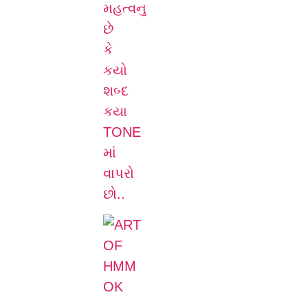
મહત્વનુ
છે
કે
કયો
શબ્દ
કયા
TONE
માં
વાપરો
છો..