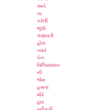
અને
ના
કરેલી
ભૂલો
ગણાવતી
હોય
ત્યારે
કેન
વિલિયમ્સન
ની
જેમ
હસતા
મોઢે
હાર
સ્વીકારી