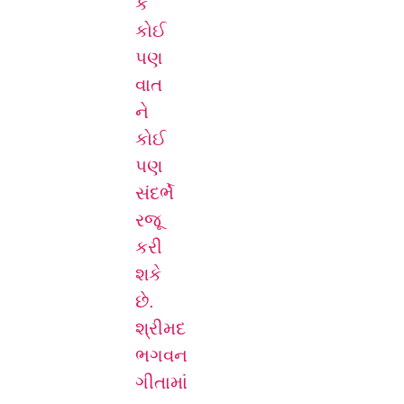
કે
કોઈ
પણ
વાત
ને
કોઈ
પણ
સંદર્ભે
રજૂ
કરી
શકે
છે.
શ્રીમદ
ભગવન
ગીતામાં