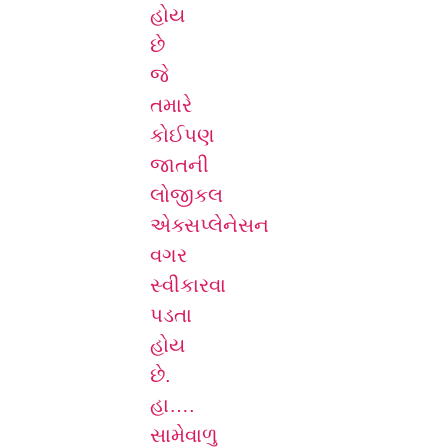
હોય
છે
જે
તમારે
કોઈપણ
જાતની
લોજીકલ
એક્સપ્લેનેસન
વગર
સ્વીકારવા
પડતા
હોય
છે.
હા….
સામેવાળુ