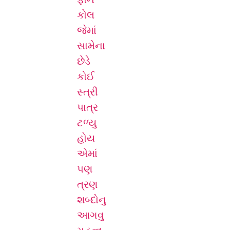
કોલ
જેમાં
સામેના
છેડે
કોઈ
સ્ત્રી
પાત્ર
ટળ્યુ
હોય
એમાં
પણ
ત્રણ
શબ્દોનુ
આગવુ