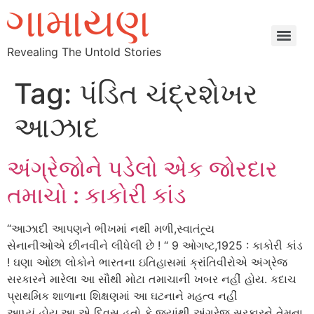
Revealing The Untold Stories
Tag:
પંડિત ચંદ્રશેખર
આઝાદ
અંગ્રેજોને પડેલો એક જોરદાર
તમાચો : કાકોરી કાંડ
“આઝાદી આપણને ભીખમાં નથી મળી,સ્વાતંત્ર્ય
સેનાનીઓએ છીનવીને લીધેલી છે ! “ 9 ઓગષ્ટ,1925 : કાકોરી કાંડ
! ઘણા ઓછા લોકોને ભારતના ઇતિહાસમાં ક્રાંતિવીરોએ અંગ્રેજ
સરકારને મારેલા આ સૌથી મોટા તમાચાની ખબર નહીં હોય. કદાચ
પ્રાથમિક શાળાના શિક્ષણમાં આ ઘટનાને મહત્વ નહીં
આપ્યું હોય.આ એ દિવસ હતો કે જ્યાંથી અંગ્રેજ સરકારને તેમના