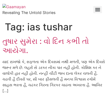
Revealing The Untold Stories
Tag:
ias tushar
તુષાર સુમેરા : વો દિન કભી તો
આયેગા.
યાદ રાખજો કે, સફળતા એક દિવસમાં નથી મળતી, પણ એક દિવસે
જરૂર મળે છે. લહરોં સે ડરકર નૌકા પાર નહીં હોતી. કોશિશ કર ને
વાલોંકી હાર નહીં હોતી. નન્હીં ચીંટી જબ દાના લેકર ચલતી હૈ.
ચઢતી હૈ દીવરોં પર, સૌ બાર ફીસલતી હૈ મનકા વિશ્વાસ રગોંમેં
સાહસ ભરતા હૈ, ચઢકર ગિરના ગિરકર ચાઢના અખરતા હૈ. આખિર
[…]