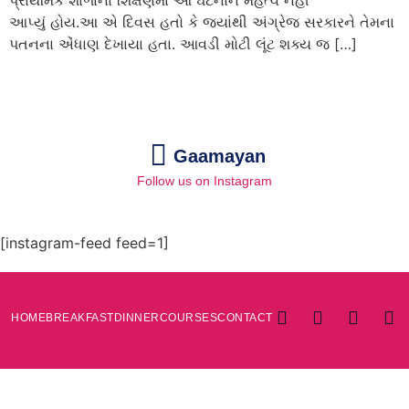
પ્રાથમિક શાળાના શિક્ષણમાં આ ઘટનાને મહત્વ નહીં
આપ્યું હોય.આ એ દિવસ હતો કે જ્યાંથી અંગ્રેજ સરકારને તેમના
પતનના એંધાણ દેખાયા હતા. આવડી મોટી લૂંટ શક્ય જ […]
Gaamayan
Follow us on Instagram
[instagram-feed feed=1]
HOME
BREAKFAST
DINNER
COURSES
CONTACT