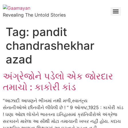
Revealing The Untold Stories
Tag:
pandit
chandrashekhar
azad
અંગ્રેજોને પડેલો એક જોરદાર
તમાચો : કાકોરી કાંડ
“આઝાદી આપણને ભીખમાં નથી મળી,સ્વાતંત્ર્ય
સેનાનીઓએ છીનવીને લીધેલી છે ! “ 9 ઓગષ્ટ,1925 : કાકોરી કાંડ
! ઘણા ઓછા લોકોને ભારતના ઇતિહાસમાં ક્રાંતિવીરોએ અંગ્રેજ
સરકારને મારેલા આ સૌથી મોટા તમાચાની ખબર નહીં હોય. કદાચ