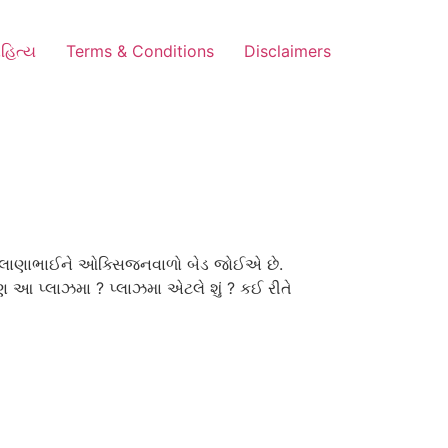
હિત્ય
Terms & Conditions
Disclaimers
ી… ફલાણાભાઈને ઓક્સિજનવાળો બેડ જોઈએ છે.
પણ આ પ્લાઝમા ? પ્લાઝમા એટલે શું ? કઈ રીતે