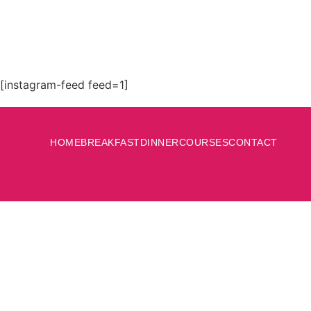
[instagram-feed feed=1]
HOME
BREAKFAST
DINNER
COURSES
CONTACT