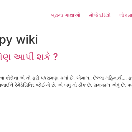
બ્રાન્ડ ગાથાઓ
મોજે દરિયો
લોકસા
py wiki
 કોણ આપી શકે ?
 પણ આ કોરોના એ તો ફરી પધરામણા કર્યા છે. એમાય.. છેલ્લા મહિનાથ
ાભાઈને રેમેડેસિવિર જોઈએ છે. એ બધું તો ઠીક છે. સમજાય એવું છે. 