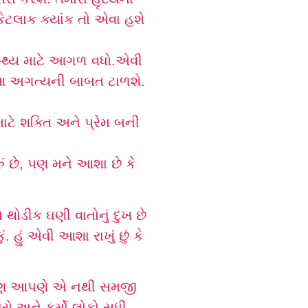
કેટલાક ક્યાંક તો એવા હશે
સ્થ્ય માટે આગળ વધો.એવી
ો આ અગત્યની બાબત ટાળશે.
ટે શક્તિ અને પ્રેમ બની
ં છે, પણ મને આશા છે કે
 થોડીક ઘણી વાતોનું દુખ છે
હું એવી આશા રાખું છું કે
 પણ આપણે એ નથી સમજી
ો અને કર્મો લોકો સુધી