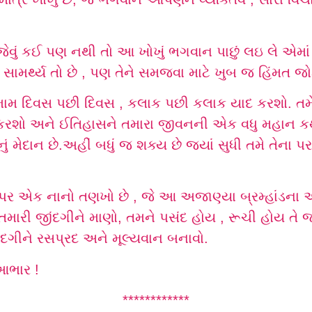
જેવું કઈ પણ નથી તો આ ખોખું ભગવાન પાછું લઇ લે એમાં
ાં સામર્થ્ય તો છે , પણ તેને સમજવા માટે ખુબ જ હિંમત 
ા તમામ દિવસ પછી દિવસ , કલાક પછી કલાક યાદ કરશો. તમે
ઘર્ષ કરશો અને ઈતિહાસને તમારા જીવનની એક વધુ મહાન
 મેદાન છે.અહીં બધું જ શક્ય છે જ્યાં સુધી તમે તેના
પર એક નાનો તણખો છે , જે આ અજાણ્યા બ્રમ્હાંડના 
રી જીંદગીને માણો, તમને પસંદ હોય , રૂચી હોય તે જ 
દગીને રસપ્રદ અને મૂલ્યવાન બનાવો.
ભાર !
************