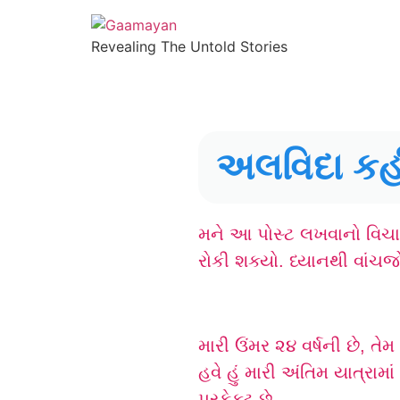
Revealing The Untold Stories
અલવિદા કહી
મને આ પોસ્ટ લખવાનો વિચાર 
રોકી શક્યો. ધ્યાનથી વાંચજ
મારી ઉંમર ૨૪ વર્ષની છે, તેમ
હવે હું મારી અંતિમ યાત્ર
પરફેક્ટ છે.