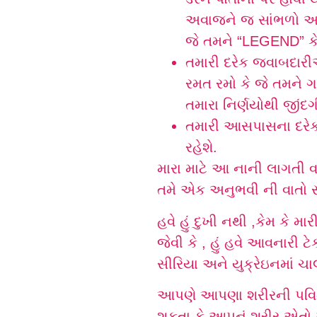
અવાજને જ સાંભળો અને 
જે તમને “LEGEND” કે
તમારી દરેક જવાબદારી
રમત રમો કે જે તમને 
તમારા નિર્ણયોથી જીં
તમારી આસપાસના દરેક 
રહેશે.
મારા માટે આ નાની લાગતી વ
તમે એક અનુભવી ની વાતો સ
હવે હું દુખી નથી ,કેમ કે 
જેવી કે , હું હવે આવનારી 
સીરિયા અને યુક્રેઇનમાં ચા
આપણે આપણા શરીરની પવિત
શકતા કે આપનું શરીર એતો મા