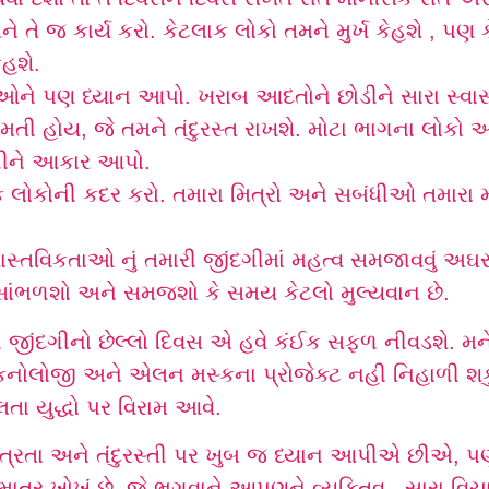
તે જ કાર્ય કરો. કેટલાક લોકો તમને મુર્ખ કેહશે , પણ 
હશે.
ઓને પણ ધ્યાન આપો. ખરાબ આદતોને છોડીને સારા સ્વા
ગમતી હોય, જે તમને તંદુરસ્ત રાખશે. મોટા ભાગના લોક
દગીને આકાર આપો.
લોકોની કદર કરો. તમારા મિત્રો અને સબંધીઓ તમારા મા
ાસ્તવિકતાઓ નું તમારી જીંદગીમાં મહત્વ સમજાવવું અઘરુ
ાંભળશો અને સમજશો કે સમય કેટલો મુલ્યવાન છે.
મારી જીંદગીનો છેલ્લો દિવસ એ હવે કંઈક સફળ નીવડશે. મને
ટેકનોલોજી અને એલન મસ્કના પ્રોજેક્ટ નહી નિહાળી શકું. 
લતા યુદ્ધો પર વિરામ આવે.
્રતા અને તંદુરસ્તી પર ખુબ જ ધ્યાન આપીએ છીએ,
ત્ર ખોખું છે, જે ભગવાને આપણને વ્યક્તિવ , સારા વિચાર