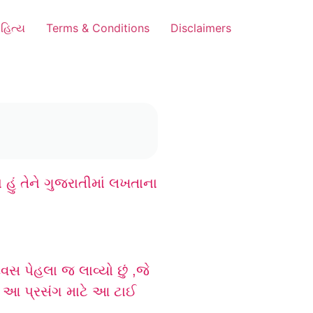
હિત્ય
Terms & Conditions
Disclaimers
હું તેને ગુજરાતીમાં લખતાના
દિવસ પેહલા જ લાવ્યો છું ,જે
પણ આ પ્રસંગ માટે આ ટાઈ