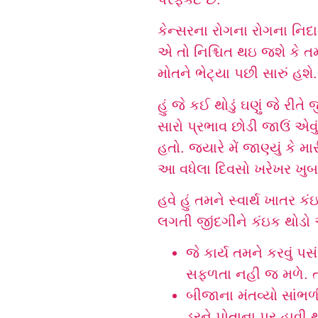
કેન્સરના રોગના રોગના નિદ
એ તો નિશ્ચિત થઇ જશે કે તમ
મોતને ભેટ્યા પછી સારું હશે.
હું જે કઈ થોડું ઘણું જે રીત
સારો પ્રભાવ છોડી જાઉં એવુ
હતો. જયારે મેં જાણ્યું કે
આ વધેલા દિવસો ખરેખર ખુબ 
હવે હું તમને સ્વાર્થ ખાતર ક
લગતી જીંદગીને કંઇક થોડો એ
જે કાર્ય તમને કરવું પ
સફળતા નહી જ મળે. તમે
બીજાના મંતવ્યો સાંભળ
ડરને પોતાના પર હાવી 