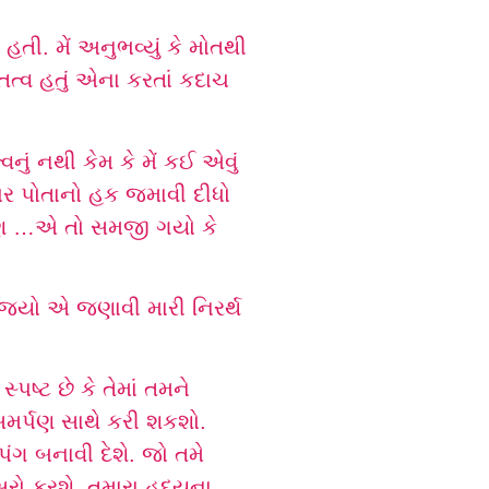
ી. મેં અનુભવ્યું કે મોતથી
િત્વ હતું એના કરતાં કદાચ
વનું નથી કેમ કે મેં કઈ એવું
 પર પોતાનો હક જમાવી દીધો
તે પણ …એ તો સમજી ગયો કે
 સમજ્યો એ જણાવી મારી નિરર્થ
પષ્ટ છે કે તેમાં તમને
સમર્પણ સાથે કરી શકશો.
ંગ બનાવી દેશે. જો તમે
સરો કરશે. તમારા હૃદયના