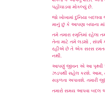
પહોંચાડવા મોકલ્યું છે.
જો ખોખામાં દુનિયા બદલવા 
માનું છું કે આપણા બધાના મ
તમે તમારા સ્મૃતિમાં રહેલ
તેના માટે તમે લડશો , સં
રહીએ છે તે એક સરસ રમતનું
નથી.
આપણું જીવન એ આ પૃથ્વી 
ઝડપથી સહેલ કરશે. આમ, તમા
સફળતા અપાવશે. તમારી જીં
તમારો સમય આપવા બદલ આ