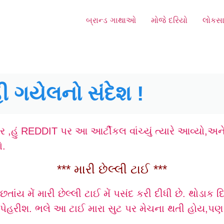
બ્રાન્ડ ગાથાઓ
મોજે દરિયો
લોકસા
 ગયેલનો સંદેશ !
,હું REDDIT પર આ આર્ટીકલ વાંચ્યું ત્યારે આવ્યો,અને 
ો.
*** મારી છેલ્લી ટાઈ ***
 છતાંય મેં મારી છેલ્લી ટાઈ મેં પસંદ કરી દીધી છે. થોડાક 
ામાં પેહરીશ. ભલે આ ટાઈ મારા સુટ પર મેચના થતી હોય,