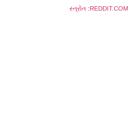
સ્ત્રોત :
REDDIT.COM