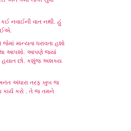
 કઈ નવાઈની વાત નથી. હું
જોઈએ.
 જેમાં માન્યતા ધરાવતા હશો
 કથા આપશો. આપણે જ્યાં
 પર હયાત છો. કશુંજ અશક્ય
અનંત અંધારા તરફ ખુબ જ
કાર્ય કરો . તે જ તમને