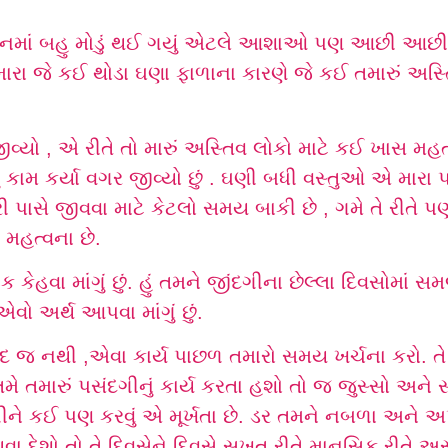
ાનમાં બહુ મોડું થઈ ગયું એટલે આશાઓ પણ આછી આછી હત
ારા જે કઈ થોડા ઘણા ફાળાના કારણે જે કઈ તમારું અસ્ત
ે જીવ્યો , એ રીતે તો મારું અસ્તિવ લોકો માટે કઈ ખાસ મહત્
ં કામ કર્યા વગર જીવ્યો છું . ઘણી બધી વસ્તુઓ એ મારા
 મારી પાસે જીવવા માટે કેટલો સમય બાકી છે , ગમે તે રી
મહત્વના છે.
ંઇક કેહવા માંગું છું. હું તમને જીંદગીના છેલ્લા દિવસોમાં
વો અર્થ આપવા માંગું છું.
સંદ જ નથી ,એવા કાર્ય પાછળ તમારો સમય ખર્ચના કરો. તે સ્
 તમારું પસંદગીનું કાર્ય કરતા હશો તો જ જુસ્સો અને 
ીને કઈ પણ કરવું એ મૂર્ખતા છે. ડર તમને નબળા અને અપ
થવા દેશો તો તે દિવસેને દિવસે સખત રીતે માનસિક રીતે અ