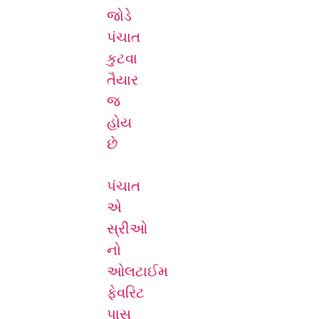
જોડે
પંચાત
કુટવા
તૈયાર
જ
હોય
છે
પંચાત
એ
સ્રીઓ
નો
ઓલટાઈમ
ફેવરિટ
પાસ