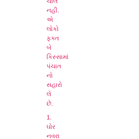
ચાલે
નહી.
એ
લોકો
ફક્ત
બે
કિસ્સામાં
પંચાત
નો
સહારો
લે
છે.
1.
ઘોર
નવરા