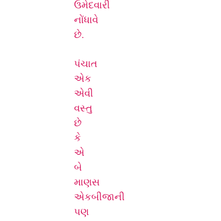
ઉમેદવારી
નોંધાવે
છે.
પંચાત
એક
એવી
વસ્તુ
છે
કે
એ
બે
માણસ
એકબીજાની
પણ