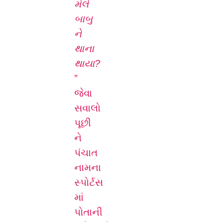
મેલે
બાબુ
ને
થાના
થાયા?
”
જેવા
સવાલો
પૂછી
ને
પંચાત
નામના
સ્પોર્ટસ
માં
પોતાની