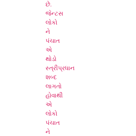
છે.
જેન્ટસ
લોકો
ને
પંચાત
એ
થોડો
સ્ત્રીપ્રધાન
શબ્દ
લાગતો
હોવાથી
એ
લોકો
પંચાત
ને