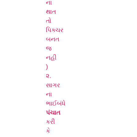
ના
થાત
તો
પિક્ચર
બનત
જ
નહી
)
૨.
સાગર
ના
ભાઈબંધે
પંચાત
કરી
કે