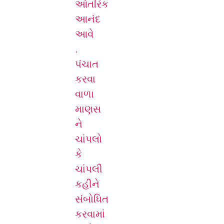
આંતરિક
આનંદ
આવે
.
પંચાત
કરવા
વાળા
માણસ
ને
ચાંપલો
કે
ચાંપલી
કહીને
સંબોધિત
કરવામાં