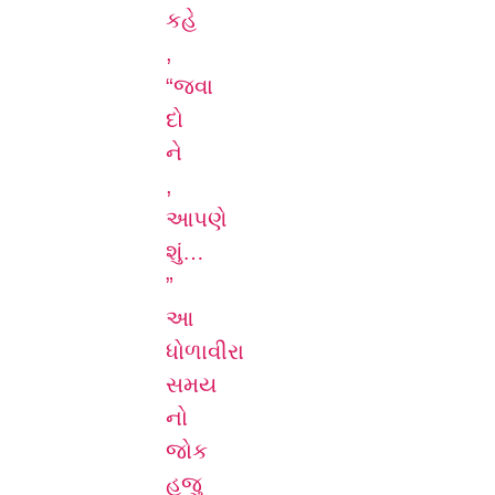
કહે
,
“જવા
દો
ને
,
આપણે
શું…
”
આ
ધોળાવીરા
સમય
નો
જોક
હજુ