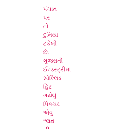
પંચાત
પર
તો
દુનિયા
ટકેલી
છે.
ગુજરાતી
ઈન્ડસ્ટ્રીમાં
સોલ્લિડ
હિટ
ગયેલું
પિક્ચર
એવુ
“લવ