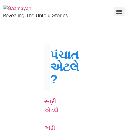
Revealing The Untold Stories
પંચાત
એટલે
?
સ્ત્રી
એટલે
,
અઢી