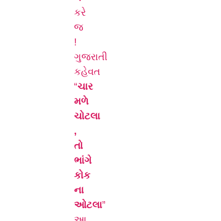
કરે
જ
!
ગુજરાતી
કહેવત
“
ચાર
મળે
ચોટલા
,
તો
ભાંગે
કોક
ના
ઓટલા
”
આ