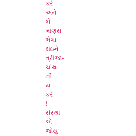
કરે
અને
બે
માણસ
ભેગા
થઇને
ત્રીજા-
ચોથા
ની
ય
કરે
!
સંસ્થા
એ
જોયુ