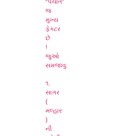
“પંચાત”
જ
મુખ્ય
ફેક્ટર
છે
!
જુઓ
સમજાવુ.
૧.
સાગર
(
મલ્હાર
)
ની