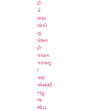
છે
કે
ઘણા
લોકો
નુ
પેશન
છે
પંચાત
કરવાનુ
!
પણ
એમાંથી
બહુ
જ
થોડા