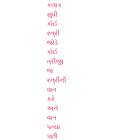
કલાક
સુધી
કોઈ
સ્ત્રી
જોડે
કોઈ
ત્રીજી
જ
સ્ત્રીની
વાત
કરે
અને
વાત
પત્યા
પછી