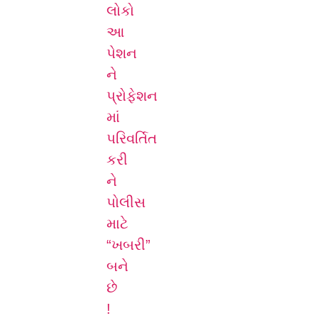
લોકો
આ
પેશન
ને
પ્રોફેશન
માં
પરિવર્તિત
કરી
ને
પોલીસ
માટે
“ખબરી”
બને
છે
!