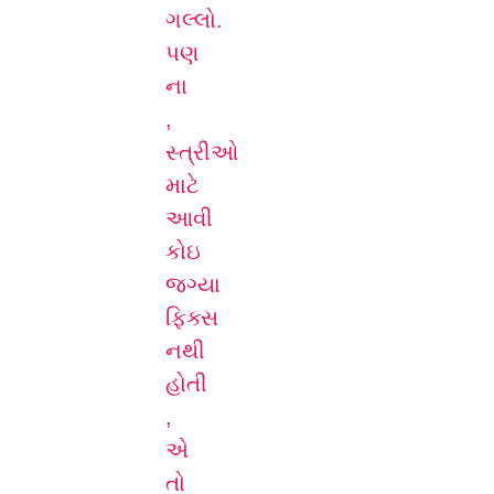
ગલ્લો.
પણ
ના
,
સ્ત્રીઓ
માટે
આવી
કોઇ
જગ્યા
ફિક્સ
નથી
હોતી
,
એ
તો