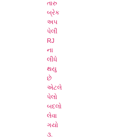
તારુ
બ્રેક
અપ
પેલી
RJ
ના
લીધે
થયુ
છે
એટલે
પેલો
બદલો
લેવા
ગયો
૩.