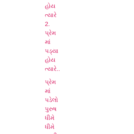
હોય
ત્યારે
2.
પ્રેમ
માં
પડ્યા
હોય
ત્યારે..
પ્રેમ
માં
પડેલો
પુરુષ
ધીમે
ધીમે