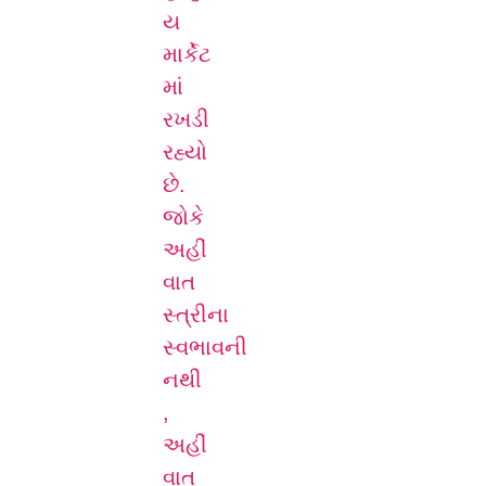
ય
માર્કેટ
માં
રખડી
રહ્યો
છે.
જોકે
અહીં
વાત
સ્ત્રીના
સ્વભાવની
નથી
,
અહીં
વાત