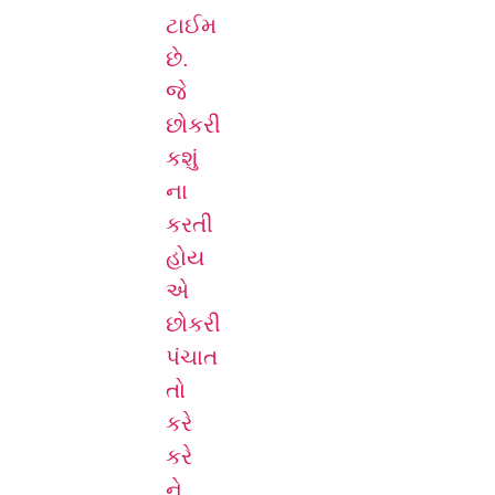
ટાઈમ
છે.
જે
છોકરી
કશું
ના
કરતી
હોય
એ
છોકરી
પંચાત
તો
કરે
કરે
ને