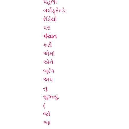
પહેલી
ગર્લફ્રેન્ડે
રેડિયો
પર
પંચાત
કરી
એમાં
એને
બ્રેક
અપ
નુ
સુઝ્યુ.
(
જો
આ