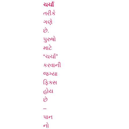
ચર્ચા
તરીકે
ગણે
છે.
પુરુષો
માટે
“ચર્ચા”
કરવાની
જગ્યા
ફિક્સ
હોય
છે
–
પાન
નો