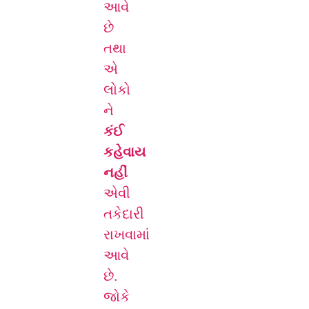
આવે
છે
તથા
એ
લોકો
ને
કંઈ
કહેવાય
નહીં
એવી
તકેદારી
રાખવામાં
આવે
છે.
જોકે