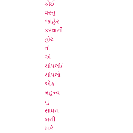
કોઈ
વસ્તુ
જાહેર
કરવાની
હોય
તો
એ
ચાંપલી/
ચાંપલો
એક
મહત્ત્વ
નુ
સાધન
બની
શકે