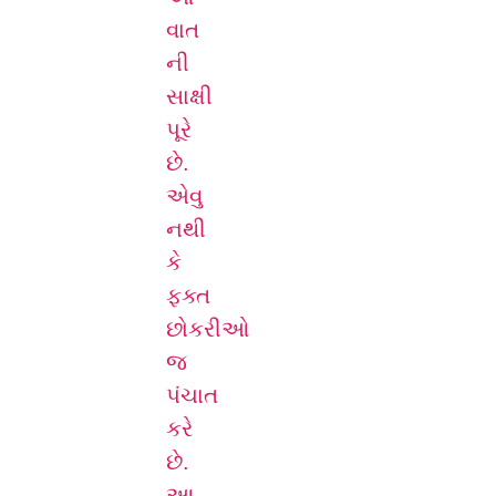
વાત
ની
સાક્ષી
પૂરે
છે.
એવુ
નથી
કે
ફક્ત
છોકરીઓ
જ
પંચાત
કરે
છે.
આ