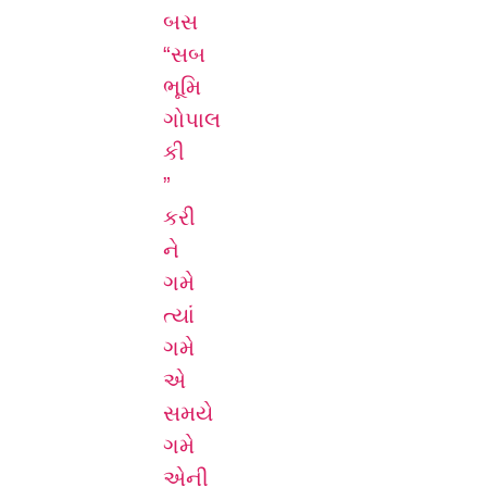
બસ
“સબ
ભૂમિ
ગોપાલ
કી
”
કરી
ને
ગમે
ત્યાં
ગમે
એ
સમયે
ગમે
એની