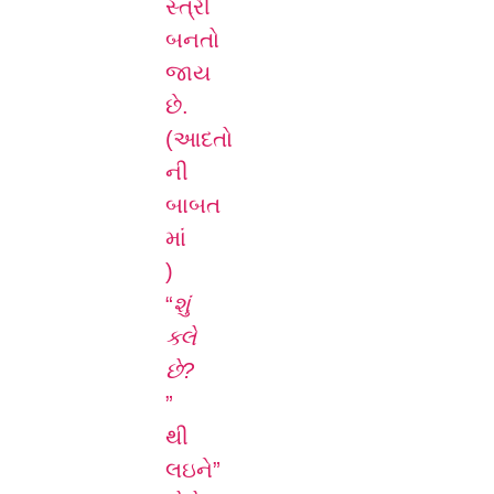
સ્ત્રી
બનતો
જાય
છે.
(આદતો
ની
બાબત
માં
)
“
શું
ક્લે
છે?
”
થી
લઇને”