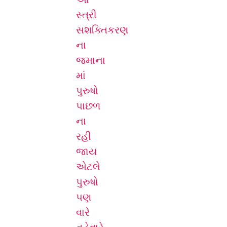
સ્ત્રી
સશક્તિકરણ
ના
જમાના
માં
પુરુષો
પાછળ
ના
રહી
જાય
એટલે
પુરુષો
પણ
વારે