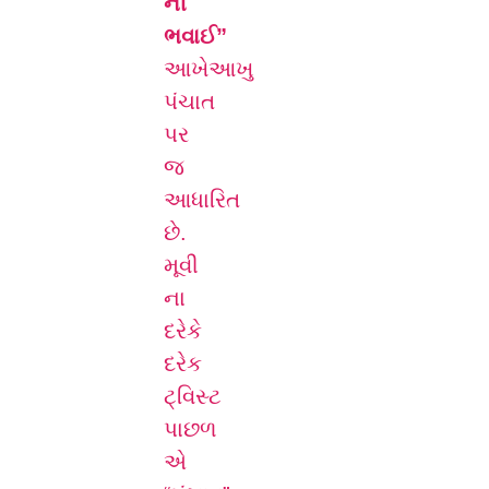
ની
ભવાઈ”
આખેઆખુ
પંચાત
પર
જ
આધારિત
છે.
મૂવી
ના
દરેકે
દરેક
ટ્વિસ્ટ
પાછળ
એ