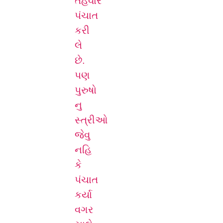
તહેવારે
પંચાત
કરી
લે
છે.
પણ
પુરુષો
નુ
સ્ત્રીઓ
જેવુ
નહિ
કે
પંચાત
કર્યા
વગર