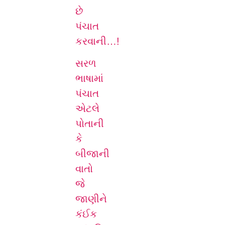
છે
પંચાત
કરવાની…!
સરળ
ભાષામાં
પંચાત
એટલે
પોતાની
કે
બીજાની
વાતો
જે
જાણીને
કંઈક