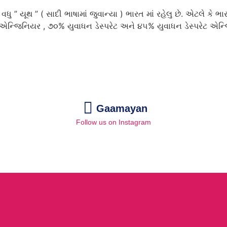
યૂથ ” ( સાદી ભાષામાં જુવાન્યા ) ભારત માં રહેલુ છે. એટલે કે ભાર
ન એન્જિનિયર , ૭૦% યુવાધન ડેસ્પરેટ અને ૪૫% યુવાધન ડેસ્પરેટ એન
Gaamayan
Follow us on Instagram