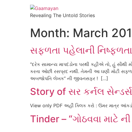
Revealing The Untold Stories
Month:
March 20
સફળતા પહેલાની નિષ્ફળતા :
“દરેક સામાન્ય માપદંડોના પરથી કહીએ તો, હું સૌથ
કરતા ઓછી રસપ્રદ નથી. તેમની આ ઘણી મોટી સફળતાન
અબજોપતિ લેખક” ની જીવનસફર ! […]
Story of સર કર્નલ સેન્
View only PDF અહીં ક્લિક કરો : ઉંમર માત્ર આંકડો
Tinder – “ગોઠવવા માટે ન