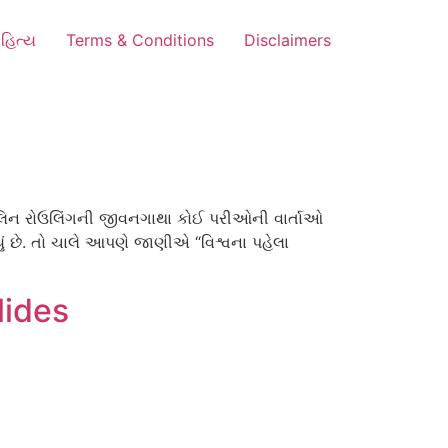
હિત્ય
Terms & Conditions
Disclaimers
ૅથલિન રોઉલિંગની જીવનગાથા કોઈ પરીઓની વાર્તાઓ
 છે. તો ચાલે આપણે જાણીએ “વિશ્વના પહેલા
lides