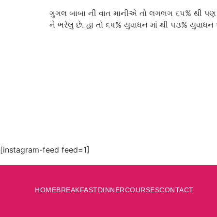
ગુગલ બાબા ની વાત માનીએ તો લગભગ ૬૫% થી પણ વધુ ” 
ને ભરેલુ છે. હા તો ૬૫% યુવાધન માં થી ૫૩% યુવાધ
[instagram-feed feed=1]
HOME
BREAKFAST
DINNER
COURSES
CONTACT