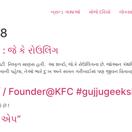
બ્રાન્ડ ગાથાઓ
મોજે દરિયો
લોકસા
18
 જે કે રોઉલિંગ
ી મોટી નિષ્ફળ માણસ હતી. આ શબ્દો, જે.કે રોઉલિંગના છે. જોઆન ક
ી પહેલા, તેઓ ભારે દુઃખ અને સખત ગરીબાઈમાં પણ જીવન વિતાવ્યું
ડર્સ / Founder@KFC #gujjugeeks
 છે !
ી એપ”