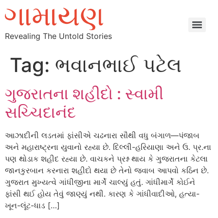
Revealing The Untold Stories
Tag:
ભવાનભાઈ પટેલ
ગુજરાતના શહીદો : સ્વામી
સચ્ચિદાનંદ
આઝાદીની લડતમાં ફાંસીએ ચઢનારા સૌથી વધુ બંગાળ—પંજાબ
અને મહારાષ્ટ્રના યુવાનો રહ્યા છે. દિલ્લી-હરિયાણા અને ઉ. પ્ર.ના
પણ થોડાક શહીદ રહ્યા છે. વાચકને પ્રશ્ન થાય કે ગુજરાતના કેટલા
જાનકુરબાન કરનારા શહીદો થયા છે તેનો જવાબ આપવો કઠિન છે.
ગુજરાત મુખ્યત્વે ગાંધીજીના માર્ગે ચાલ્યું હતું. ગાંધીમાર્ગે કોઈને
ફાંસી થઈ હોય તેવું જાણ્યું નથી. કારણ કે ગાંધીવાદીઓ, હત્યા-
ખૂન-લૂંટ-ધાડ […]