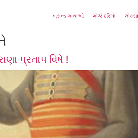
બ્રાન્ડ ગાથાઓ
મોજે દરિયો
લોકસા
તે
ાણા પ્રતાપ વિષે !