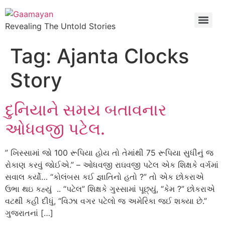
Revealing The Untold Stories
Tag:
Ajanta Clocks
Story
દુનિયાને સમય બતાવનાર
ઓધવજી પટેલ.
” ખિસ્સામાં જો 100 રૂપિયા હોય તો તેમાંથી 75 રૂપિયા સુધીનું જ
રોકાણ કરવું જોઈએ.” – ઓધવજી રાઘવજી પટેલ એક શિક્ષકે વર્ગમાં
સવાલ કર્યો… “કોલંબસ કઈ જ્ઞાતિનો હતો ?” તો એક છોકરાએ
ઉભા થઇ કહ્યું .. “પટેલ” શિક્ષકે ગુસ્સામાં પૂછ્યું, “કેમ ?” છોકરાએ
વટથી કહી દીધું, “વિઝા વગર પટેલો જ અમેરિકા જઈ શક્યા છે.”
ગુજરાતનાં […]