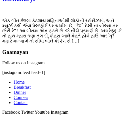
એક ગીત છેલ્લાં કેટલાય મહિનાઓથી લોકોની સ્ટોરીઝમાં, અને
મ્યુઝીકલી જેવા પેલ્ટફોર્મ પર ચર્ચામાં છે, “દેશી દેશી ના બોલ્યા કર
છોરી રે” ! આ ગીતમાં એક ફકરો છે. જે નીચે પ્રમાણે છે. અંગ્રેજી મેં
તો હાથ મ્હારા ઘણા તંગ સે, શેહરા આલે કેહતે હોંગે હાઉ આર યુ?
મહારે ગામ્મા મેં તો સીધા બોલેં કી ઢંગ સે […]
Gaamayan
Follow us on Instagram
[instagram-feed feed=1]
Home
Breakfast
Dinner
Courses
Contact
Facebook
Twitter
Youtube
Instagram