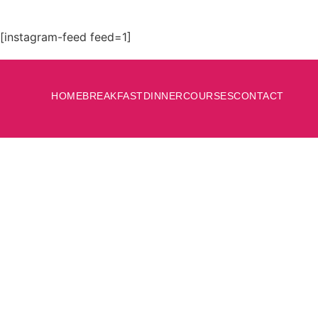
[instagram-feed feed=1]
HOME
BREAKFAST
DINNER
COURSES
CONTACT