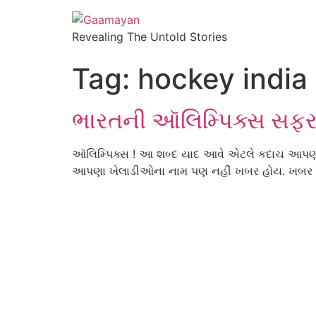
Revealing The Untold Stories
Tag:
hockey india
ભારતની ઑલિમ્પિક્સ સફર : ન
ઑલિમ્પિક્સ ! આ શબ્દ યાદ આવે એટલે કદાચ આપણાં
આપણા ખેલાડીઓના નામ પણ નહીં ખબર હોય. ખબર હશે ત