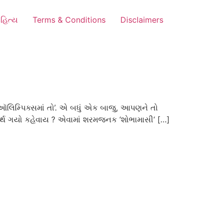
હિત્ય
Terms & Conditions
Disclaimers
િમ્પિક્સમાં તો’. એ બધું એક બાજુ, આપણને તો
યર્થ ગયો કહેવાય ? એવામાં શરમજનક ‘શોભામાસી‘ […]