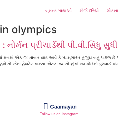
બ્રાન્ડ ગાથાઓ
મોજે દરિયો
લોકસા
 in olympics
ોર્મન પ્રીચાર્ડથી પી.વી.સિંધુ સુધી
 મનમાં એક જ બાબત યાદ આવે કે ‘યાર,ભારત હજુય બહુ પાછળ છે,ઑલ
ો જેના હેશટેગ બન્યા એટલા જ. તો શું બીજા કોઈનો પુરુષાર્થ વ્
Gaamayan
Follow us on Instagram