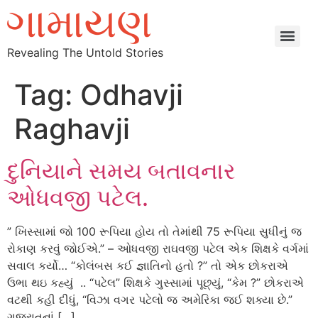
Revealing The Untold Stories
Tag:
Odhavji
Raghavji
દુનિયાને સમય બતાવનાર
ઓધવજી પટેલ.
” ખિસ્સામાં જો 100 રૂપિયા હોય તો તેમાંથી 75 રૂપિયા સુધીનું જ
રોકાણ કરવું જોઈએ.” – ઓધવજી રાઘવજી પટેલ એક શિક્ષકે વર્ગમાં
સવાલ કર્યો… “કોલંબસ કઈ જ્ઞાતિનો હતો ?” તો એક છોકરાએ
ઉભા થઇ કહ્યું .. “પટેલ” શિક્ષકે ગુસ્સામાં પૂછ્યું, “કેમ ?” છોકરાએ
વટથી કહી દીધું, “વિઝા વગર પટેલો જ અમેરિકા જઈ શક્યા છે.”
ગુજરાતનાં […]