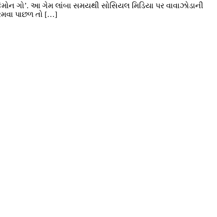
કેમોન ગો’. આ ગેમ લાંબા સમયથી સોસિયલ મિડિયા પર વાવાઝોડાની
મ રમવા પાછળ તો […]