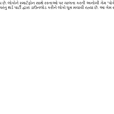
ે. લોકોને સ્માર્ટફોન સાથે રસ્તાઓ પર ચાલતા કરતી અનોખી ગેમ ‘પો
તુ થર્ડ પાર્ટી દ્વારા ડાઉનલોડ કરીને લોકો ધૂમ મચાવી રહ્યા છે. આ ગે