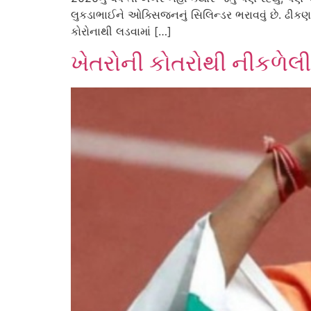
લુકડાભાઈને ઓક્સિજનનું સિલિન્ડર ભરાવવું છે. ઢીકણ
કોરોનાથી લડવામાં […]
ખેતરોની કોતરોથી નીકળેલી ‘