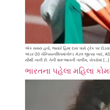
એક સમય હતો, જ્યારે હિમા દાસ પાસે ટ્રેક પર દોડવા મ
અંડર-20 ચેમ્પિયનશિપમાંગોલ્ડ મેડલ જીત્યા બાદ, AD
સૌથી નાની છે. તેની શરૂઆતની તાલીમ, ખેતરોમાં […]
ભારતના પહેલા મહિલા કોમર્