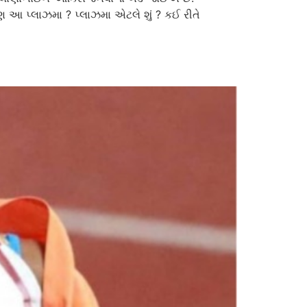
પણ આ પ્લાઝમા ? પ્લાઝમા એટલે શું ? કઈ રીતે