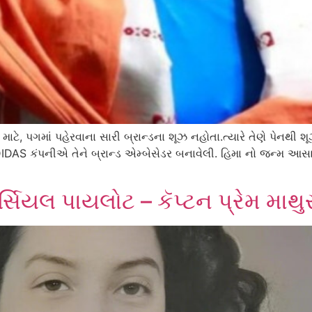
ાટે, પગમાં પહેરવાના સારી બ્રાન્ડના શૂઝ નહોતા.ત્યારે તેણે પેનથી 
IDAS કંપનીએ તેને બ્રાન્ડ એમ્બેસેડર બનાવેલી. હિમા નો જ્ન્મ આસા
સિયલ પાયલોટ – કૅપ્ટન પ્રેમ માથુ