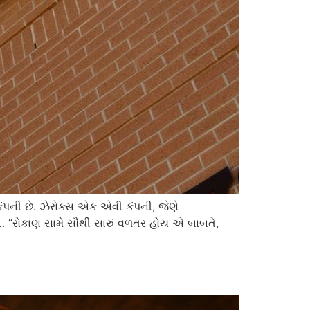
 કંપની છે. ઝેરોક્સ એક એવી કંપની, જેણે
ે… “રોકાણ સામે સૌથી સારું વળતર હોય એ બાબતે,