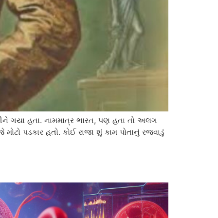
ંપીને ગયા હતા. નામમાત્ર ભારત, પણ હતા તો અલગ
ટો પડકાર હતો. કોઈ રાજા શું કામ પોતાનું રજવાડું