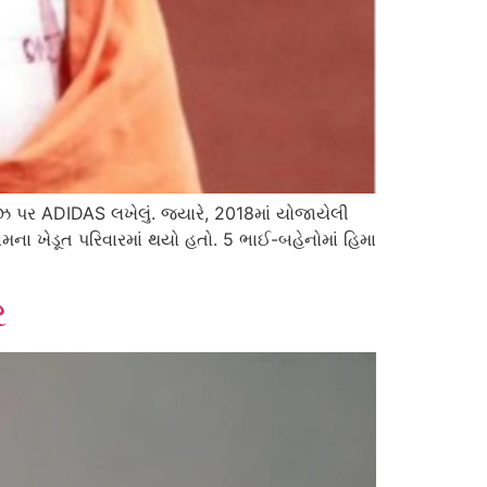
શૂઝ પર ADIDAS લખેલું. જ્યારે, 2018માં યોજાયેલી
મના ખેડૂત પરિવારમાં થયો હતો. 5 ભાઈ-બહેનોમાં હિમા
ર