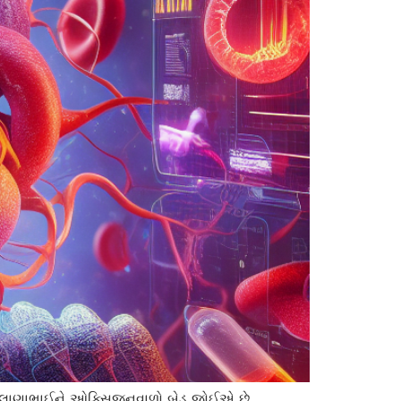
ી… ફલાણાભાઈને ઓક્સિજનવાળો બેડ જોઈએ છે.