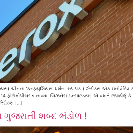
્યુશિયસ( ચીનના ‘કન્ફ્યુશિયસ‘ ધર્મના સ્થાપક ) ઝેરોક્સ એક ઇનોવેટિવ
 914 ફોટોકોપીયર બનાવ્યા. બિઝનેસ ઇન્સાઇડરમાં એ વખતે છપાયેલું ક
 ઝેરોક્સ […]
ો ગુજરાતી શબ્દ ભંડોળ !