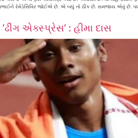
ાભાઈને રેમેડેસિવિર જોઈએ છે. એ બધું તો ઠીક છે. સમજાય એવું છે. 
ઢીંગ એક્સ્પ્રેસ’ : હીમા દાસ