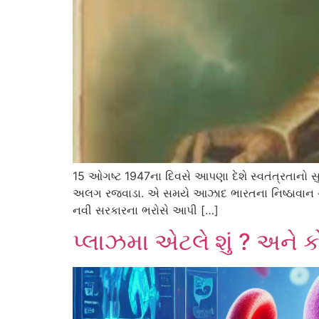
15 ઓગષ્ટ 1947ના દિવસે આપણા દેશે સ્વતંત્રતાનો 
અલગ રજવાડા. એ સમયે આઝાદ ભારતના નિષ્ઠાવાન ગૃહમંત
નવી સરકારના ભરોસે આપી […]
પ્લાઝમા એટલે શું ? અને