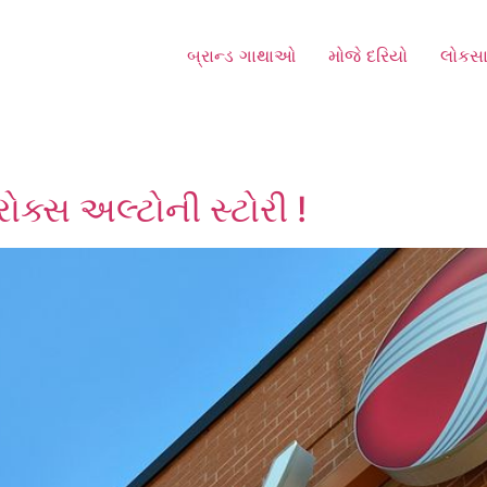
બ્રાન્ડ ગાથાઓ
મોજે દરિયો
લોકસા
રોક્સ અલ્ટોની સ્ટોરી !