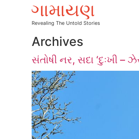
Revealing The Untold Stories
Archives
સંતોષી નર, સદા ‘દુઃખી – ઝે