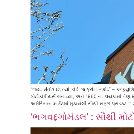
“જ્યાં સંતોષ છે, ત્યાં કોઈ જ ક્રાંતિ નથી.” – કન્ફ
ફોટોકોપીયર્સ બનાવ્યા, અને 1960 ના દાયકામાં તેણે
અમેરિકાના માર્કેટમાં મુકાયેલી સૌથી સફળ પ્રોડક્ટ !”
‘ભગવદ્દગોમંડલ’ : સૌથી મોટ