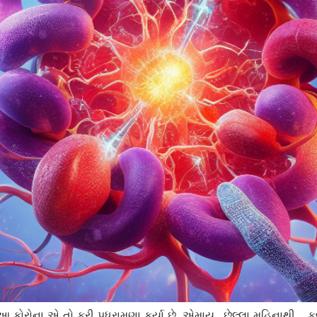
 પણ આ કોરોના એ તો ફરી પધરામણા કર્યા છે. એમાય.. છેલ્લા મહિનાથ