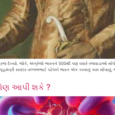
સુરજ દેખ્યો. જોકે, અંગ્રેજો ભારતને 500થી પણ વધારે રજવાડાઓ સો
્રી સરદાર વલ્લભભાઈ પટેલને ભારત એક કરવાનું કામ સોંપાયું, જે મો
 કોણ આપી શકે ?