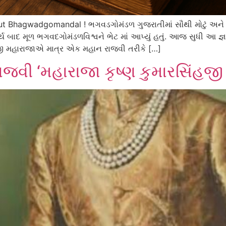
hagwadgomandal ! ભગવડગોમંડળ ગુજરાતીમાં સૌથી મોટું અને વિપુલ 
્ય બાદ મૂળ ભગવદગોમંડળવિશ્વને ભેટ માં આપ્યું હતું. આજ સુધી આ જ્
હજી મહારાજાએ માત્ર એક મહાન રાજવી તરીકે […]
વી ‘મહારાજા કૃષ્ણ કુમારસિંહજી