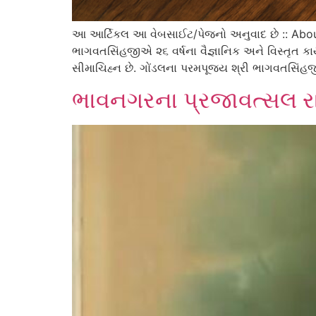
આ આર્ટિકલ આ વેબસાઈટ/પેજનો અનુવાદ છે :: About B
ભાગવતસિંહજીએ ૨૬ વર્ષના વૈજ્ઞાનિક અને વિસ્તૃત કાર
સીમાચિહ્ન છે. ગોંડલના પરમપૂજ્ય શ્રી ભાગવતસિં
ભાવનગરના પ્રજાવત્સલ રાજ