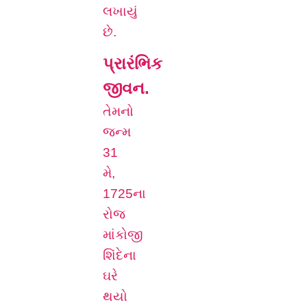
લખાયું
છે.
પ્રારંભિક
જીવન.
તેમનો
જન્મ
31
મે,
1725ના
રોજ
માંકોજી
શિંદેના
ઘરે
થયો