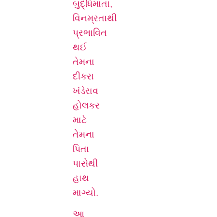
બુદ્ધિમાતા,
વિનમ્રતાથી
પ્રભાવિત
થઈ
તેમના
દીકરા
ખંડેરાવ
હોલકર
માટે
તેમના
પિતા
પાસેથી
હાથ
માગ્યો.
આ