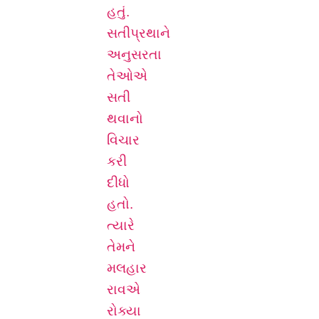
હતું.
સતીપ્રથાને
અનુસરતા
તેઓએ
સતી
થવાનો
વિચાર
કરી
દીધો
હતો.
ત્યારે
તેમને
મલહાર
રાવએ
રોક્યા