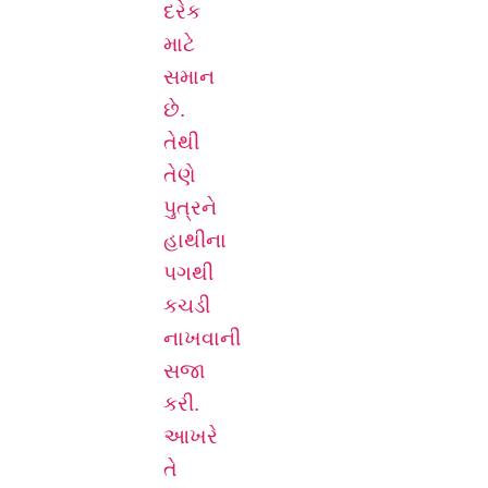
દરેક
માટે
સમાન
છે.
તેથી
તેણે
પુત્રને
હાથીના
પગથી
કચડી
નાખવાની
સજા
કરી.
આખરે
તે