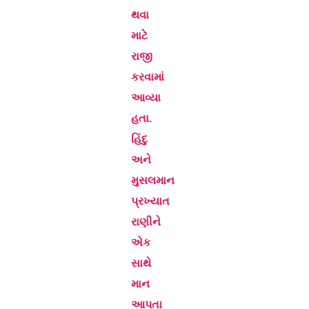
થવા
માટે
રાજી
કરવામાં
આવ્યા
હતા.
હિંદુ
અને
મુસલમાન
પ્રખ્યાત
રાણીને
એક
સાથે
માન
આપતા