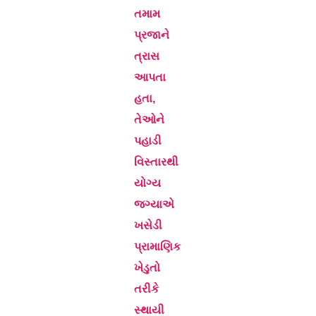
તમામ
પ્રજાને
ત્રાસ
આપતા
હતા,
તેઓને
પહાડી
વિસ્તારથી
યોગ્ય
જગ્યાએ
ખસેડી
પ્રામાણિક
ખેડુતો
તરીકે
સ્થાયી