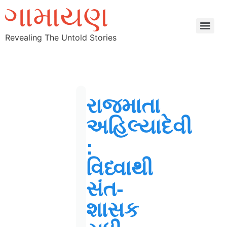
Revealing The Untold Stories
રાજમાતા
અહિલ્યાદેવી
:
વિધ્વાથી
સંત-
શાસક