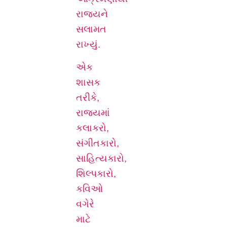
રાજ્યને
સલામત
રાખ્યું.
એક
શાસક
તરીકે,
રાજ્યમાં
કલાકરો,
સંગીતકારો,
સાહિત્યકારો,
શિલ્પકારો,
કવિઓ
વગેરે
માટે