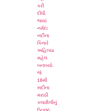
કરી
દીધી.
જ્યાં
નર્મદા
નદીના
કિનારે
અહિલ્યા
મહેલ
બનાવ્યો.
જે
18મી
સદીના
મરાઠી
કલાશૈલીનું
ઉત્કૃષ્ઠ