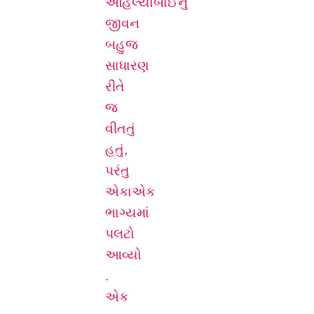
અહિલ્યાબાઈનું
જીવન
બહુજ
સાધારણ
રીતે
જ
વીતતું
હતું,
પરંતુ
એકાએક
ભાગ્યમાં
પલટો
આવ્યો
.
એક