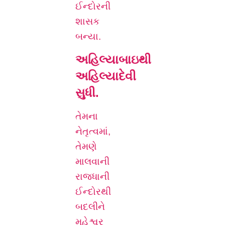
ઈન્દોરની
શાસક
બન્યા.
અહિલ્યાબાઇથી
અહિલ્યાદેવી
સુધી.
તેમના
નેતૃત્વમાં,
તેમણે
માલવાની
રાજધાની
ઈન્દોરથી
બદલીને
મહેશ્વર