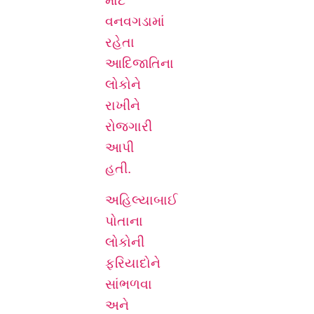
માટે
વનવગડામાં
રહેતા
આદિજાતિના
લોકોને
રાખીને
રોજગારી
આપી
હતી.
અહિલ્યાબાઈ
પોતાના
લોકોની
ફરિયાદોને
સાંભળવા
અને