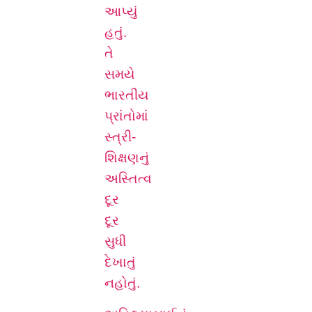
આપ્યું
હતું.
તે
સમયે
ભારતીય
પ્રાંતોમાં
સ્ત્રી-
શિક્ષણનું
અસ્તિત્વ
દૂર
દૂર
સુધી
દેખાતું
નહોતું.