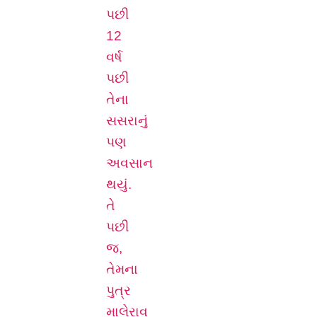
પછી
12
વર્ષ
પછી
તેના
સસરાનું
પણ
અવસાન
થયું.
તે
પછી
જ,
તેમના
પુત્ર
માલેરાવ