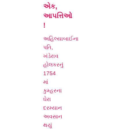
એક,
આપત્તિઓ
!
અહિલ્યાબાઈના
પતિ,
ખંડેરાવ
હોલકરનું
1754
માં
કુમ્હરના
ઘેરા
દરમ્યાન
અવસાન
થયું