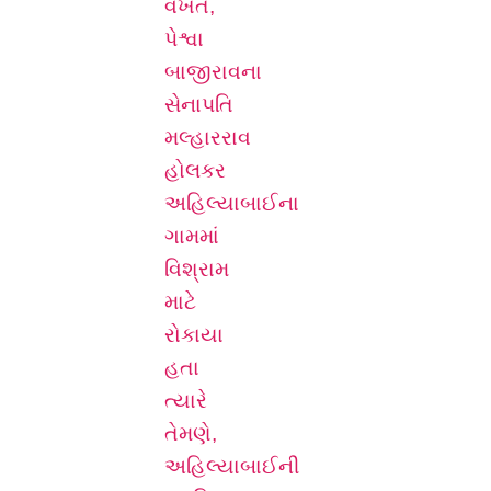
વખત,
પેશ્વા
બાજીરાવના
સેનાપતિ
મલ્હારરાવ
હોલકર
અહિલ્યાબાઈના
ગામમાં
વિશ્રામ
માટે
રોકાયા
હતા
ત્યારે
તેમણે,
અહિલ્યાબાઈની