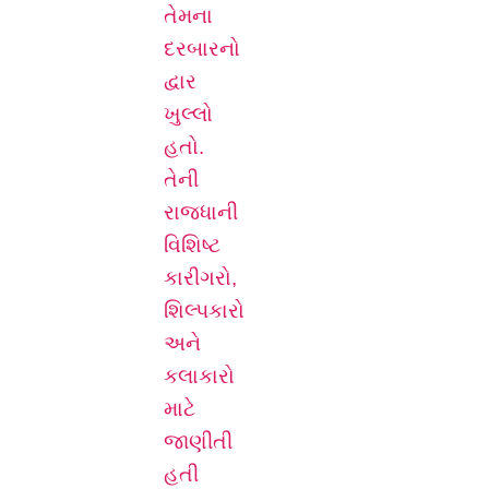
તેમના
દરબારનો
દ્વાર
ખુલ્લો
હતો.
તેની
રાજધાની
વિશિષ્ટ
કારીગરો,
શિલ્પકારો
અને
કલાકારો
માટે
જાણીતી
હતી