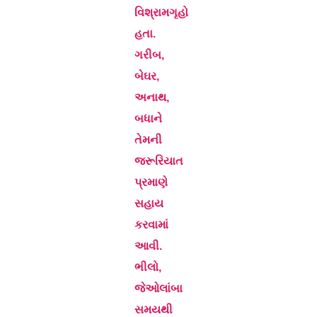
વિશ્રામગૃહો
હતા.
ગરીબ,
બેઘર,
અનાથ,
બધાને
તેમની
જરૂરિયાત
પ્રમાણે
સહાય
કરવામાં
આવી.
ભીલો,
જેઓલાંબા
સમયથી