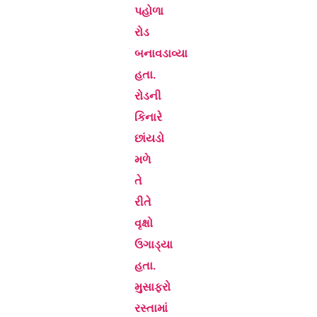
પહોળા
રોડ
બનાવડાવ્યા
હતા.
રોડની
કિનારે
છાંયડો
મળે
તે
રીતે
વૃક્ષો
ઉગાડ્યા
હતા.
મુસાફરો
રસ્તામાં