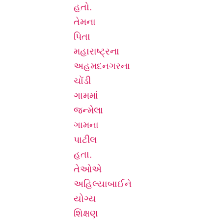
હતો.
તેમના
પિતા
મહારાષ્ટ્રના
અહમદનગરના
ચોંડી
ગામમાં
જન્મેલા
ગામના
પાટીલ
હતા.
તેઓએ
અહિલ્યાબાઈને
યોગ્ય
શિક્ષણ