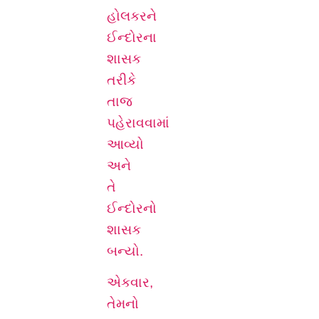
હોલકરને
ઈન્દોરના
શાસક
તરીકે
તાજ
પહેરાવવામાં
આવ્યો
અને
તે
ઈન્દોરનો
શાસક
બન્યો.
એકવાર,
તેમનો