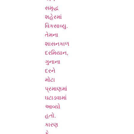
સમૃદ્ધ
શહેરમાં
વિકસાવ્યુ.
તેમના
શાસનકાળ
દરમિયાન,
ગુનાના
દરને
મોટા
પ્રમાણમાં
ઘટાડવામાં
આવ્યો
હતો.
કારણ
કે