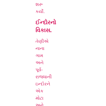
શરૂ
કર્યો.
ઈન્દોરનો
વિકાસ.
તેણીએ
નાના
ગામ
અને
પૂર્વ-
રાજધાની
ઇન્દોરને
એક
મોટા
અને