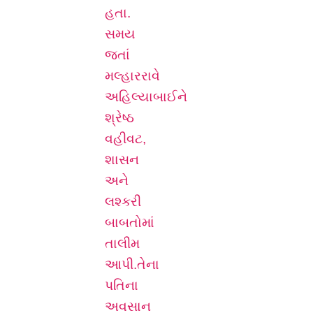
હતા.
સમય
જતાં
મલ્હારરાવે
અહિલ્યાબાઈને
શ્રેષ્ઠ
વહીવટ,
શાસન
અને
લશ્કરી
બાબતોમાં
તાલીમ
આપી.
તેના
પતિના
અવસાન