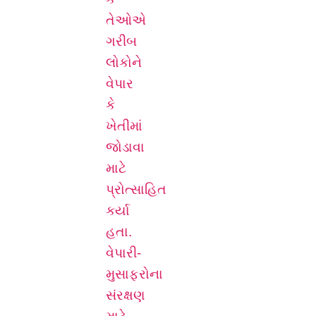
તેઓએ
ગરીબ
લોકોને
વેપાર
કે
ખેતીમાં
જોડાવા
માટે
પ્રોત્સાહિત
કર્યા
હતા.
વેપારી-
મુસાફરોના
સંરક્ષણ