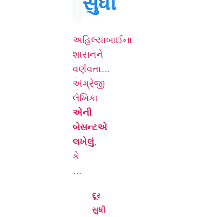
સુધી
અહિલ્યાબાઈના
શાસનને
વર્ણવતા…
અંગ્રેજી
લેખિકા
એની
બેસન્ટએ
લખેલું
,
કે
…
દૂર
સુધી