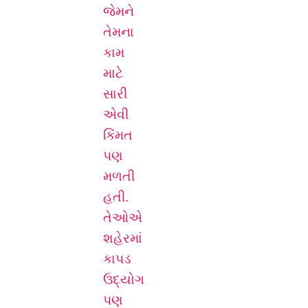
જેમને
તેમના
કામ
માટે
સારી
એવી
કિંમત
પણ
મળતી
હતી.
તેઓએ
શહેરમાં
કાપડ
ઉદ્યોગ
પણ