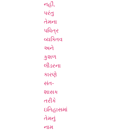
નહીં,
પરંતુ
તેમના
પવિત્ર
વ્યક્તિવ
અને
કુશળ
લીડરના
કારણે
સંત-
શાસક
તરીકે
ઇતિહાસમાં
તેમનું
નામ