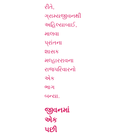
રીતે,
ગ્રામ્યજીવનથી
અહિલ્યાબાઈ,
માલવા
પ્રાંતના
શાસક
મલ્હારરાવના
રાજપરિવારનો
એક
ભાગ
બન્યા.
જીવનમાં
એક
પછી