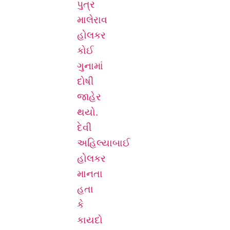
પુત્ર
માલેરાવ
હોલકર
કોઈ
ગુનામાં
દોષી
જાહેર
થયો.
દેવી
અહિલ્યાબાઈ
હોલકર
માનતા
હતા
કે
કાયદો