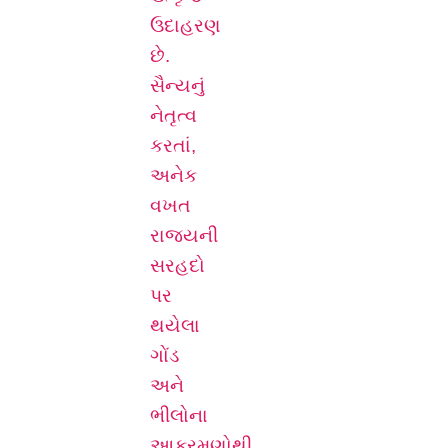
ઉદાહરણ
છે.
સૈન્યનું
નેતૃત્વ
કરતાં,
અનેક
વખત
રાજ્યની
સરહદો
પર
થયેલા
ગોંડ
અને
ભીલોના
આક્રમણોથી