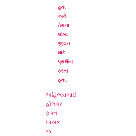
હતા
અને
તેમના
લાંબા
જીવન
માટે
પ્રાર્થના
કરતા
હતા.
અહિલ્યાબાઈ
હોલકર
ફક્ત
શાસક
જ