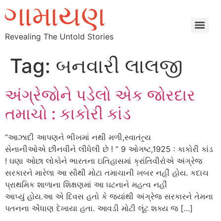
Revealing The Untold Stories
Tag:
બનવારી લાલજી
અંગ્રેજોને પડેલો એક જોરદાર
તમાચો : કાકોરી કાંડ
“આઝાદી આપણને ભીખમાં નથી મળી,સ્વાતંત્ર્ય
સેનાનીઓએ છીનવીને લીધેલી છે ! “ 9 ઓગષ્ટ,1925 : કાકોરી કાંડ
! ઘણા ઓછા લોકોને ભારતના ઇતિહાસમાં ક્રાંતિવીરોએ અંગ્રેજ
સરકારને મારેલા આ સૌથી મોટા તમાચાની ખબર નહીં હોય. કદાચ
પ્રાથમિક શાળાના શિક્ષણમાં આ ઘટનાને મહત્વ નહીં
આપ્યું હોય.આ એ દિવસ હતો કે જ્યાંથી અંગ્રેજ સરકારને તેમના
પતનના એંધાણ દેખાયા હતા. આવડી મોટી લૂંટ શક્ય જ […]