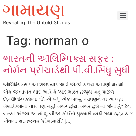
Revealing The Untold Stories
Tag:
norman o
ભારતની ઑલિમ્પિક્સ સફર :
નોર્મન પ્રીચાર્ડથી પી.વી.સિંધુ સુધી
ઑલિમ્પિક્સ ! આ શબ્દ યાદ આવે એટલે કદાચ આપણાં મનમાં
એક જ બાબત યાદ આવે કે ‘યાર,ભારત હજુય બહુ પાછળ
છે,ઑલિમ્પિક્સમાં તો’. એ બધું એક બાજુ, આપણને તો આપણા
ખેલાડીઓના નામ પણ નહીં ખબર હોય. ખબર હશે તો જેના હેશટેગ
બન્યા એટલા જ. તો શું બીજા કોઈનો પુરુષાર્થ વ્યર્થ ગયો કહેવાય ?
એવામાં શરમજનક ‘શોભામાસી‘ […]